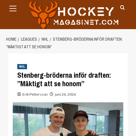
Primary
Skip
Menu
to
content
HOME
LEAGUES
NHL
STENBERG-BRÖDERNA INFÖR DRAFTEN:
”MÄKTIGT ATT SE HONOM”
NHL
Stenberg-bröderna inför draften:
”Mäktigt att se honom”
Erik Pettersson
juni 26, 2026