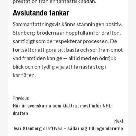
prestation från en fantastisk sådan.
Avslutande tankar
Sammanfattningsvis känns stämningen positiv.
Stenberg-bröderna är hoppfulla inför draften,
samtidigt som de respekterar processen. De
fortsätter att göra sitt bästa och ser fram emot
vad framtiden kan ge — alltid med en ödmjuk
blick och en tydlig vilja att ta nästa steg i
karriären.
Continue
Previous
Här är svenskarna som klättrat mest inför NHL-
Reading
draften
Next
Ivar Stenberg drafttvåa – sällar sig till legendarerna