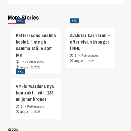
More Stories
NHL
NHL
Petterssons snabba
Avslutar karriären –
beslut: ”Inte på
efter elva säsonger
samma ställe som
i NHL
jag”
Erik Pettersson
augusti 1, 2026
Erik Pettersson
augusti 3, 2026
NHL
VM-forwardens nya
kontrakt – värt 133
miljoner kronor
Erik Pettersson
augusti 1, 2026
Sök