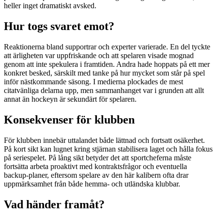
heller inget dramatiskt avsked.
Hur togs svaret emot?
Reaktionerna bland supportrar och experter varierade. En del tyckte
att ärligheten var uppfriskande och att spelaren visade mognad
genom att inte spekulera i framtiden. Andra hade hoppats på ett mer
konkret besked, särskilt med tanke på hur mycket som står på spel
inför nästkommande säsong. I medierna plockades de mest
citatvänliga delarna upp, men sammanhanget var i grunden att allt
annat än hockeyn är sekundärt för spelaren.
Konsekvenser för klubben
För klubben innebär uttalandet både lättnad och fortsatt osäkerhet.
På kort sikt kan lugnet kring stjärnan stabilisera laget och hålla fokus
på seriespelet. På lång sikt betyder det att sportcheferna måste
fortsätta arbeta proaktivt med kontraktsfrågor och eventuella
backup-planer, eftersom spelare av den här kalibern ofta drar
uppmärksamhet från både hemma- och utländska klubbar.
Vad händer framåt?