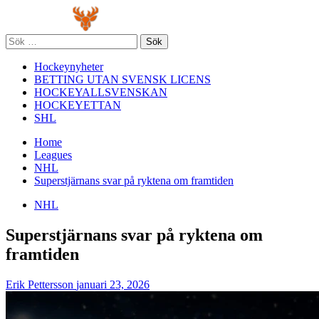
Skip
Primary
to
Menu
content
Sök
efter:
Hockeynyheter
BETTING UTAN SVENSK LICENS
HOCKEYALLSVENSKAN
HOCKEYETTAN
SHL
Home
Leagues
NHL
Superstjärnans svar på ryktena om framtiden
NHL
Superstjärnans svar på ryktena om
framtiden
Erik Pettersson
januari 23, 2026