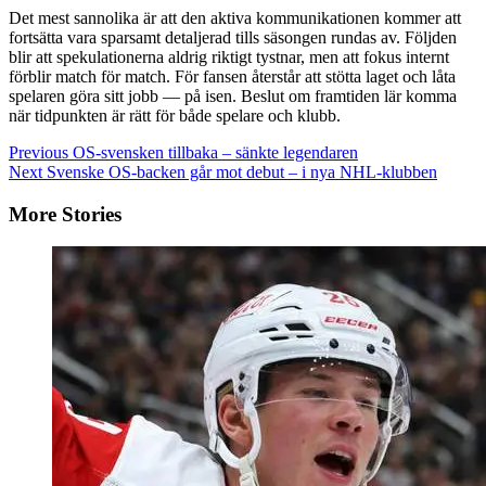
Det mest sannolika är att den aktiva kommunikationen kommer att
fortsätta vara sparsamt detaljerad tills säsongen rundas av. Följden
blir att spekulationerna aldrig riktigt tystnar, men att fokus internt
förblir match för match. För fansen återstår att stötta laget och låta
spelaren göra sitt jobb — på isen. Beslut om framtiden lär komma
när tidpunkten är rätt för både spelare och klubb.
Continue
Previous
OS-svensken tillbaka – sänkte legendaren
Next
Svenske OS-backen går mot debut – i nya NHL-klubben
Reading
More Stories