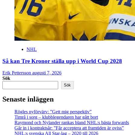
NHL
Så kan Tre Kronor ställa upp i World Cup 2028
Erik Pettersson
augusti 7, 2026
Sök
Sök
Senaste inläggen
Rögles nyförvärv: ”Gett mig perspektiv”
Timrå i sorg – klubblegendaren har gått bort
Raymond och Nylander rankas bland NHL:s bästa forwards
Går in i kontraktsår: ”Får acceptera att framtiden är oviss”
NHL:s svenska All Star-lag – 2020 till 2026