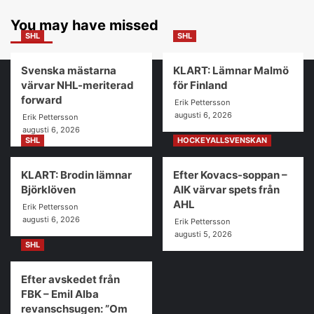
You may have missed
SHL
SHL
Svenska mästarna
KLART: Lämnar Malmö
värvar NHL-meriterad
för Finland
forward
Erik Pettersson
augusti 6, 2026
Erik Pettersson
augusti 6, 2026
SHL
HOCKEYALLSVENSKAN
KLART: Brodin lämnar
Efter Kovacs-soppan –
Björklöven
AIK värvar spets från
AHL
Erik Pettersson
augusti 6, 2026
Erik Pettersson
augusti 5, 2026
SHL
Efter avskedet från
FBK – Emil Alba
revanschsugen: ”Om