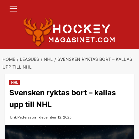
Primary
Skip
Menu
to
content
HOME
LEAGUES
NHL
SVENSKEN RYKTAS BORT – KALLAS
UPP TILL NHL
NHL
Svensken ryktas bort – kallas
upp till NHL
Erik Pettersson
december 12, 2025