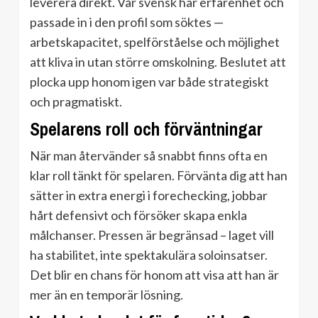
leverera direkt. Vår svensk har erfarenhet och
passade in i den profil som söktes —
arbetskapacitet, spelförståelse och möjlighet
att kliva in utan större omskolning. Beslutet att
plocka upp honom igen var både strategiskt
och pragmatiskt.
Spelarens roll och förväntningar
När man återvänder så snabbt finns ofta en
klar roll tänkt för spelaren. Förvänta dig att han
sätter in extra energi i forechecking, jobbar
hårt defensivt och försöker skapa enkla
målchanser. Pressen är begränsad – laget vill
ha stabilitet, inte spektakulära soloinsatser.
Det blir en chans för honom att visa att han är
mer än en temporär lösning.