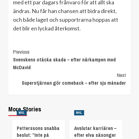
med ett par dagars frånvaro för att allt ska
ändras. Nu får han chansen att bidra direkt,
och både laget och supportrarna hoppas att
det blir en lyckad återkomst.
Continue
Previous
Svenskens otäcka skada – efter närkampen med
Reading
McDavid
Next
Superstjärnan gör comeback – efter sju månader
More Stories
NHL
NHL
Petterssons snabba
Avslutar karriären –
beslut: ”Inte på
efter elva säsonger