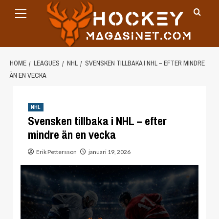
Primary
Skip
Menu
to
content
HOME
LEAGUES
NHL
SVENSKEN TILLBAKA I NHL – EFTER MINDRE
ÄN EN VECKA
NHL
Svensken tillbaka i NHL – efter
mindre än en vecka
Erik Pettersson
januari 19, 2026