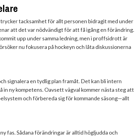
elare
ttrycker tacksamhet för allt personen bidragit med under
r att det var nödvändigt för att få igång en förändring.
 kommit upp under samma ledning, men i proffsidrott är
örsöker nu fokusera på hockeyn och låta diskussionerna
signalera en tydlig plan framåt. Det kan bli intern
t få in ny kompetens. Oavsett vägval kommer nästa steg att
spelsystem och förbereda sig för kommande säsong—allt
 ny fas. Sådana förändringar är alltid högljudda och