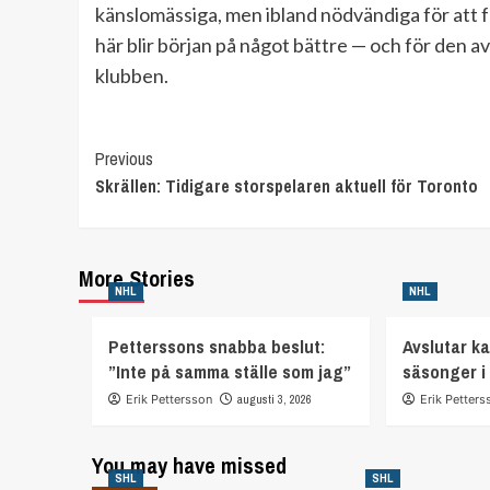
känslomässiga, men ibland nödvändiga för att få
här blir början på något bättre — och för den
klubben.
Continue
Previous
Skrällen: Tidigare storspelaren aktuell för Toronto
Reading
More Stories
NHL
NHL
Petterssons snabba beslut:
Avslutar ka
”Inte på samma ställe som jag”
säsonger i
Erik Pettersson
augusti 3, 2026
Erik Petters
You may have missed
SHL
SHL