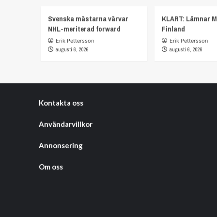
Svenska mästarna värvar
KLART: Lämnar M
NHL-meriterad forward
Finland
Erik Pettersson
Erik Pettersson
augusti 6, 2026
augusti 6, 2026
Kontakta oss
Användarvillkor
Annonsering
Om oss