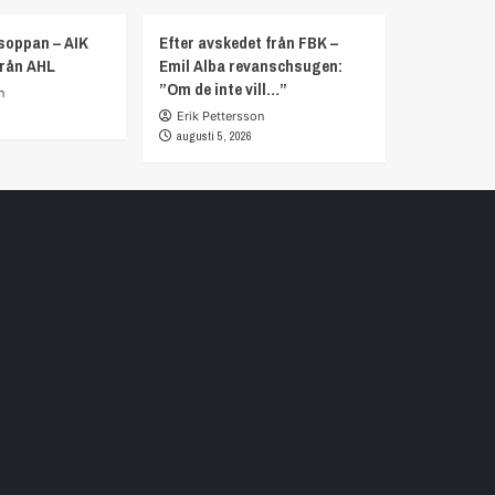
soppan – AIK
Efter avskedet från FBK –
från AHL
Emil Alba revanschsugen:
”Om de inte vill…”
n
Erik Pettersson
augusti 5, 2026