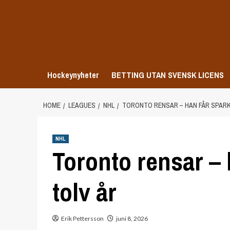
Skip
to
content
Hockeynyheter
BETTING UTAN SVENSK LICENS
HOME
LEAGUES
NHL
TORONTO RENSAR – HAN FÅR SPARK
NHL
Toronto rensar – 
tolv år
Erik Pettersson
juni 8, 2026