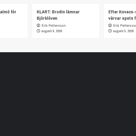
almö för
KLART: Brodin lämnar
Efter Kovacs-
Björklöven
värvar spets 
Erik Pettersson
Erik Pettersso
augusti 6, 2026
augusti 5, 2026