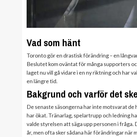
Vad som hänt
Toronto gör en drastisk förändring – en långvari
Beslutet kom oväntat för många supporters och
laget nu vill gå vidare i en ny riktning och har 
en längre tid.
Bakgrund och varför det sk
De senaste säsongerna har inte motsvarat de h
har ökat. Tränarlag, spelartrupp och ledning har
valde styrelsen att säga upp personen i fråga. 
år, men ofta sker sådana här förändringar när m