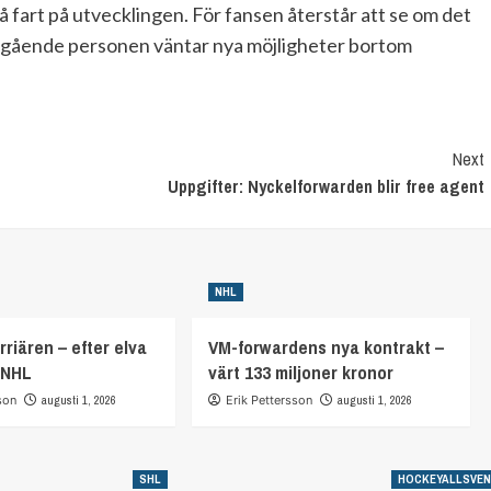
 fart på utvecklingen. För fansen återstår att se om det
 avgående personen väntar nya möjligheter bortom
Next
Uppgifter: Nyckelforwarden blir free agent
NHL
rriären – efter elva
VM-forwardens nya kontrakt –
 NHL
värt 133 miljoner kronor
son
augusti 1, 2026
Erik Pettersson
augusti 1, 2026
SHL
HOCKEYALLSVE