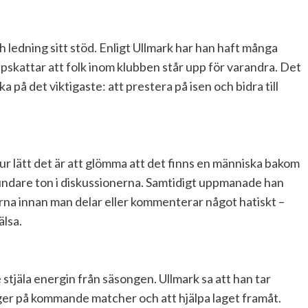
h ledning sitt stöd. Enligt Ullmark har han haft många
pskattar att folk inom klubben står upp för varandra. Det
 på det viktigaste: att prestera på isen och bidra till
ur lätt det är att glömma att det finns en människa bakom
undare ton i diskussionerna. Samtidigt uppmanade han
rna innan man delar eller kommenterar något hatiskt –
lsa.
e stjäla energin från säsongen. Ullmark sa att han tar
gger på kommande matcher och att hjälpa laget framåt.