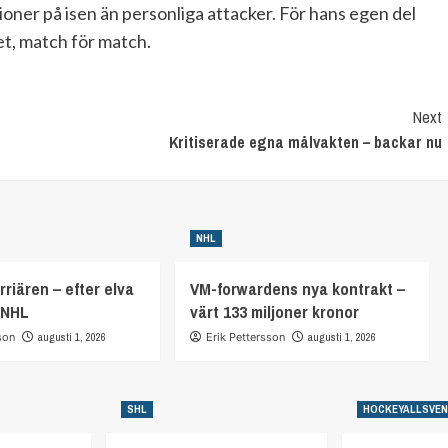
ioner på isen än personliga attacker. För hans egen del
et, match för match.
Next
Kritiserade egna målvakten – backar nu
NHL
rriären – efter elva
VM-forwardens nya kontrakt –
 NHL
värt 133 miljoner kronor
son
augusti 1, 2026
Erik Pettersson
augusti 1, 2026
SHL
HOCKEYALLSVE