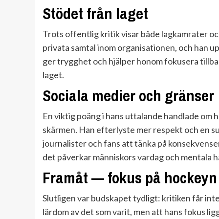
Stödet från laget
Trots offentlig kritik visar både lagkamrater oc
privata samtal inom organisationen, och han up
ger trygghet och hjälper honom fokusera tillbaka
laget.
Sociala medier och gränser
En viktig poäng i hans uttalande handlade om h
skärmen. Han efterlyste mer respekt och en s
journalister och fans att tänka på konsekvense
det påverkar människors vardag och mentala hä
Framåt — fokus på hockeyn
Slutligen var budskapet tydligt: kritiken får int
lärdom av det som varit, men att hans fokus li