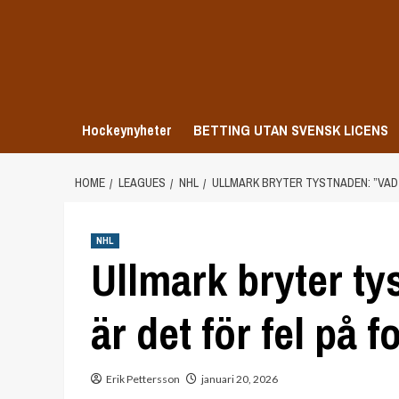
Skip
to
content
Hockeynyheter
BETTING UTAN SVENSK LICENS
HOME
LEAGUES
NHL
ULLMARK BRYTER TYSTNADEN: ”VAD I
NHL
Ullmark bryter ty
är det för fel på f
Erik Pettersson
januari 20, 2026