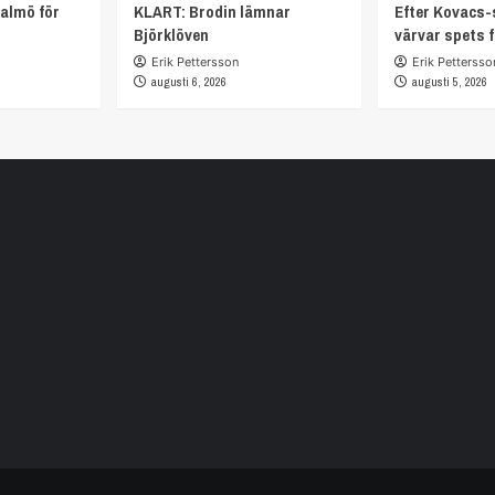
almö för
KLART: Brodin lämnar
Efter Kovacs-
Björklöven
värvar spets 
Erik Pettersson
Erik Pettersso
augusti 6, 2026
augusti 5, 2026