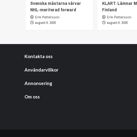
Svenska mästarna värvar
KLART: Lämnar M
NHL-meriterad forward
Finland
Erik Pettersson
Erik Pettersson
augusti 6, 2026
augusti 6, 2026
Kontakta oss
Användarvillkor
Annonsering
Om oss