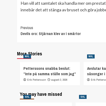
Han vill att samtalet ska handla mer om prestat
innebär det att stänga av bruset och göra jobb
Continue
Previous
Devils oro: Stjärnan klev av i smärtor
Reading
More Stories
NHL
NHL
Petterssons snabba beslut:
Avslutar ka
”Inte på samma ställe som jag”
säsonger i
Erik Pettersson
augusti 3, 2026
Erik Petters
You may have missed
SHL
SHL