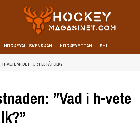
HOCKEYALLSVENSKAN
HOCKEYETTAN
SHL
 H-VETE ÄR DET FÖR FEL PÅ FOLK?”
stnaden: ”Vad i h-vete
olk?”