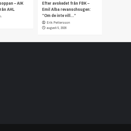
soppan – AIK
Efter avskedet från FBK –
från AHL
Emil Alba revanschsugen:
”Om de inte vill…”
n
Erik Pettersson
augusti 5, 2026