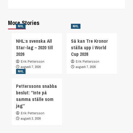
More Stories
NHL
NHL
NHL:s svenska All
Så kan Tre Kronor
Star-lag – 2020 till
ställa upp i World
2026
Cup 2028
Erik Pettersson
Erik Pettersson
augusti 7, 2026
augusti 7, 2026
NHL
Petterssons snabba
beslut: ”Inte på
samma ställe som
jag”
Erik Pettersson
augusti 3, 2026