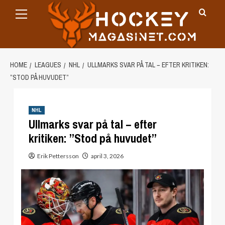
Primary
Skip
Menu
to
content
HOME
LEAGUES
NHL
ULLMARKS SVAR PÅ TAL − EFTER KRITIKEN:
”STOD PÅ HUVUDET”
NHL
Ullmarks svar på tal − efter
kritiken: ”Stod på huvudet”
Erik Pettersson
april 3, 2026