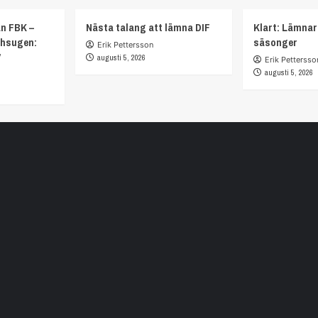
ån FBK –
Nästa talang att lämna DIF
Klart: Lämnar
chsugen:
säsonger
Erik Pettersson
”
augusti 5, 2026
Erik Pettersso
augusti 5, 2026