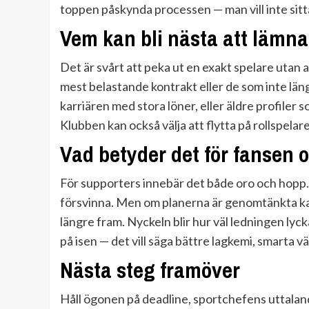
toppen påskynda processen — man vill inte sitta
Vem kan bli nästa att lämn
Det är svårt att peka ut en exakt spelare utan
mest belastande kontrakt eller de som inte längr
karriären med stora löner, eller äldre profiler 
Klubben kan också välja att flytta på rollspelare
Vad betyder det för fansen 
För supporters innebär det både oro och hopp. 
försvinna. Men om planerna är genomtänkta kan
längre fram. Nyckeln blir hur väl ledningen lyc
på isen — det vill säga bättre lagkemi, smarta v
Nästa steg framöver
Håll ögonen på deadline, sportchefens uttala