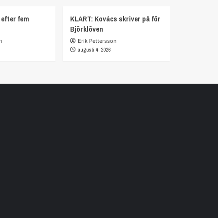
 efter fem
KLART: Kovács skriver på för
Björklöven
n
Erik Pettersson
augusti 4, 2026