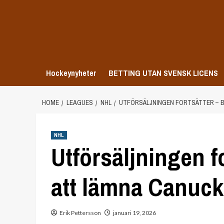
Skip
to
content
Hockeynyheter
BETTING UTAN SVENSK LICENS
HOME
LEAGUES
NHL
UTFÖRSÄLJNINGEN FORTSÄTTER – B
NHL
Utförsäljningen fo
att lämna Canuc
Erik Pettersson
januari 19, 2026