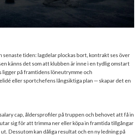
 senaste tiden: lagdelar plockas bort, kontrakt ses över
en känns det som att klubben är inne i en tydlig omstart
us ligger på framtidens löneutrymme och
lidé eller sportchefens långsiktiga plan — skapar det en
?
alary cap, åldersprofiler på truppen och behovet att få in
utar sig för att trimma ner eller köpa in framtida tillgångar
 ut. Dessutom kan dåliga resultat och en ny ledning på