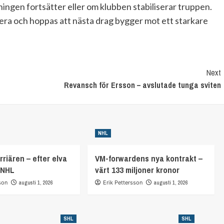
ningen fortsätter eller om klubben stabiliserar truppen.
utera och hoppas att nästa drag bygger mot ett starkare
Next
Revansch för Ersson – avslutade tunga sviten
NHL
rriären – efter elva
VM-forwardens nya kontrakt –
 NHL
värt 133 miljoner kronor
son
augusti 1, 2026
Erik Pettersson
augusti 1, 2026
SHL
SHL