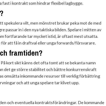
 fast i kontrakt som hindrar flexibel lagbygge.
a?
 att spekulera vilt, men mönstret brukar peka mot de med
e passar in i den nya taktiska bilden. Spelare i mitten av
som fortfarande tar mycket istid, är oftast mest utsatta.
 för att få in draftval eller unga forwards/försvarare.
och framtiden?
På kort sikt känns det ofta tomt att se bekanta namn
 det ge större stabilitet och bättre konkurrenskraft
kas omsätta inkommande resurser till verklig förbättring
ärvningar och att unga spelare tar klivet upp.
nden och eventuella kontraktsförändringar. De kommande