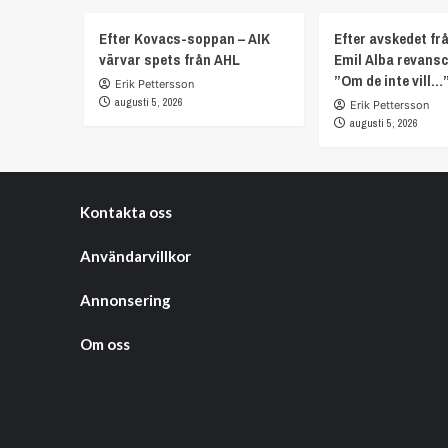
Efter Kovacs-soppan – AIK
Efter avskedet fr
värvar spets från AHL
Emil Alba revans
”Om de inte vill…
Erik Pettersson
augusti 5, 2026
Erik Pettersson
augusti 5, 2026
Kontakta oss
Användarvillkor
Annonsering
Om oss