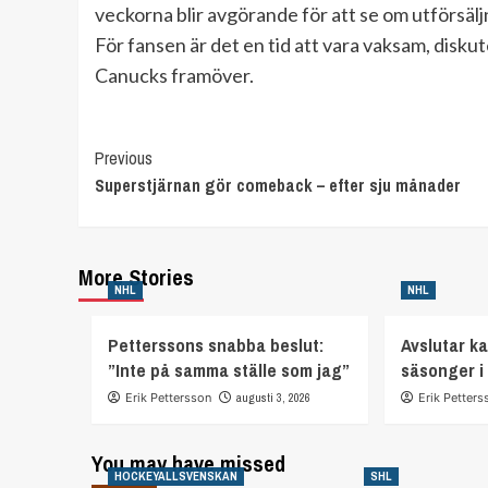
veckorna blir avgörande för att se om utförsälj
För fansen är det en tid att vara vaksam, disk
Canucks framöver.
Continue
Previous
Superstjärnan gör comeback – efter sju månader
Reading
More Stories
NHL
NHL
Petterssons snabba beslut:
Avslutar ka
”Inte på samma ställe som jag”
säsonger i
Erik Pettersson
augusti 3, 2026
Erik Petters
You may have missed
HOCKEYALLSVENSKAN
SHL