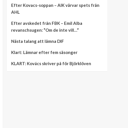
Efter Kovacs-soppan – AIK värvar spets från
AHL
Efter avskedet från FBK – Emil Alba
revanschsugen: ”Om de inte vill…”
Nästa talang att lämna DIF
Klart: Lämnar efter fem säsonger
KLART: Kovács skriver på för Björklöven