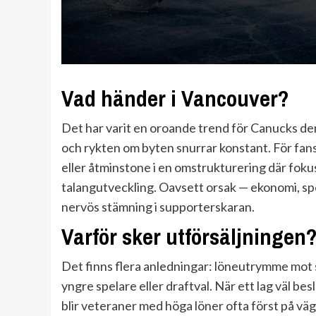
Vad händer i Vancouver?
Det har varit en oroande trend för Canucks den
och rykten om byten snurrar konstant. För fans
eller åtminstone i en omstrukturering där fok
talangutveckling. Oavsett orsak — ekonomi, spe
nervös stämning i supporterskaran.
Varför sker utförsäljningen
Det finns flera anledningar: löneutrymme mot s
yngre spelare eller draftval. När ett lag väl besl
blir veteraner med höga löner ofta först på väg