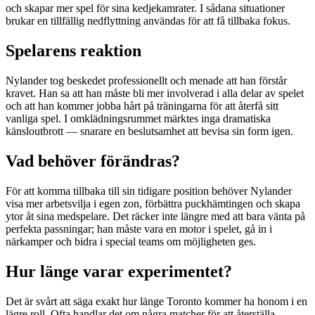
och skapar mer spel för sina kedjekamrater. I sådana situationer
brukar en tillfällig nedflyttning användas för att få tillbaka fokus.
Spelarens reaktion
Nylander tog beskedet professionellt och menade att han förstår
kravet. Han sa att han måste bli mer involverad i alla delar av spelet
och att han kommer jobba hårt på träningarna för att återfå sitt
vanliga spel. I omklädningsrummet märktes inga dramatiska
känsloutbrott — snarare en beslutsamhet att bevisa sin form igen.
Vad behöver förändras?
För att komma tillbaka till sin tidigare position behöver Nylander
visa mer arbetsvilja i egen zon, förbättra puckhämtingen och skapa
ytor åt sina medspelare. Det räcker inte längre med att bara vänta på
perfekta passningar; han måste vara en motor i spelet, gå in i
närkamper och bidra i special teams om möjligheten ges.
Hur länge varar experimentet?
Det är svårt att säga exakt hur länge Toronto kommer ha honom i en
lägre roll. Ofta handlar det om några matcher för att återställa