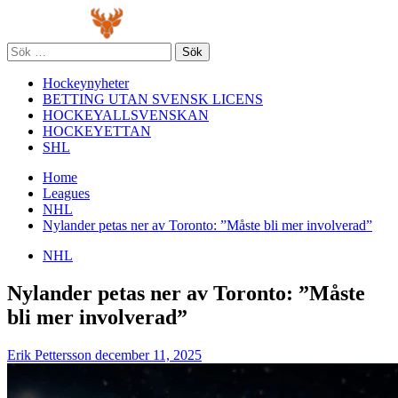
Skip
Primary
to
Menu
content
Sök
efter:
Hockeynyheter
BETTING UTAN SVENSK LICENS
HOCKEYALLSVENSKAN
HOCKEYETTAN
SHL
Home
Leagues
NHL
Nylander petas ner av Toronto: ”Måste bli mer involverad”
NHL
Nylander petas ner av Toronto: ”Måste
bli mer involverad”
Erik Pettersson
december 11, 2025