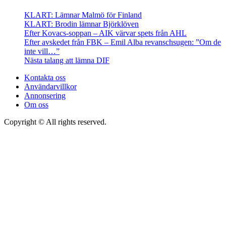
KLART: Lämnar Malmö för Finland
KLART: Brodin lämnar Björklöven
Efter Kovacs-soppan – AIK värvar spets från AHL
Efter avskedet från FBK – Emil Alba revanschsugen: ”Om de
inte vill…”
Nästa talang att lämna DIF
Kontakta oss
Användarvillkor
Annonsering
Om oss
Copyright © All rights reserved.