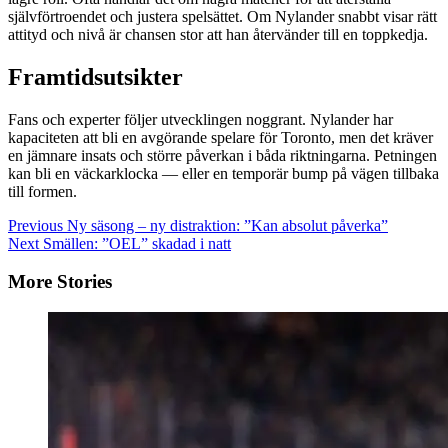
självförtroendet och justera spelsättet. Om Nylander snabbt visar rätt
attityd och nivå är chansen stor att han återvänder till en toppkedja.
Framtidsutsikter
Fans och experter följer utvecklingen noggrant. Nylander har
kapaciteten att bli en avgörande spelare för Toronto, men det kräver
en jämnare insats och större påverkan i båda riktningarna. Petningen
kan bli en väckarklocka — eller en temporär bump på vägen tillbaka
till formen.
Continue
Previous
Ny säsong – ny distraktion: ”Kan absolut påverka”
Next
Smällen: ”OEL” skadad i natt
Reading
More Stories