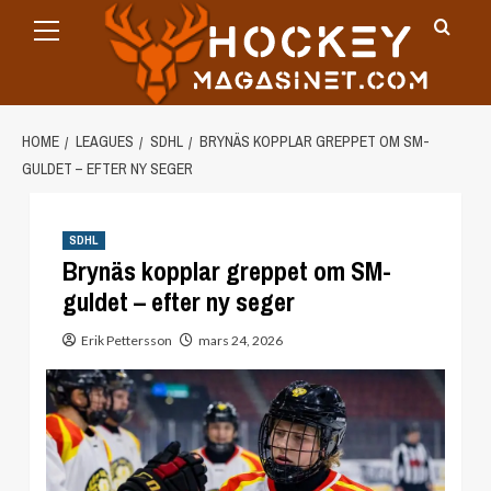
Primary
Skip
Menu
to
content
HOME
LEAGUES
SDHL
BRYNÄS KOPPLAR GREPPET OM SM-
GULDET – EFTER NY SEGER
SDHL
Brynäs kopplar greppet om SM-
guldet – efter ny seger
Erik Pettersson
mars 24, 2026