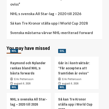
oviss”
NHL:s svenska All Star-lag – 2020 till 2026
Så kan Tre Kronor ställa upp i World Cup 2028
Svenska mästarna värvar NHL-meriterad forward
You may have missed
NHL
SHL
Raymond och Nylander
Går in i kontraktsår:
rankas bland NHL:s
”Får acceptera att
bästa forwards
framtiden är oviss”
Erik Pettersson
Erik Pettersson
augusti 8, 2026
augusti 8, 2026
NHL
NHL
NHL:s svenska All Star-
Så kan Tre Kronor
lag – 2020 till 2026
ställa upp i World Cup