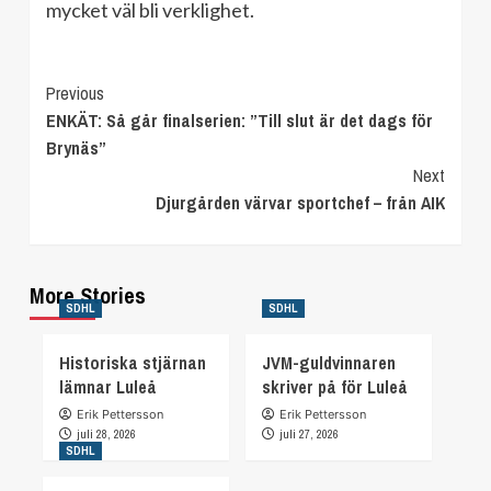
mycket väl bli verklighet.
Continue
Previous
ENKÄT: Så går finalserien: ”Till slut är det dags för
Reading
Brynäs”
Next
Djurgården värvar sportchef – från AIK
More Stories
SDHL
SDHL
Historiska stjärnan
JVM-guldvinnaren
lämnar Luleå
skriver på för Luleå
Erik Pettersson
Erik Pettersson
juli 28, 2026
juli 27, 2026
SDHL