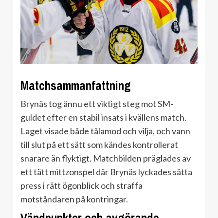
Matchsammanfattning
Brynäs tog ännu ett viktigt steg mot SM-
guldet efter en stabil insats i kvällens match.
Laget visade både tålamod och vilja, och vann
till slut på ett sätt som kändes kontrollerat
snarare än flyktigt. Matchbilden präglades av
ett tätt mittzonspel där Brynäs lyckades sätta
press i rätt ögonblick och straffa
motståndaren på kontringar.