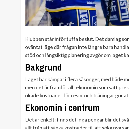
Klubben står inför tuffa beslut. Det damlag som
oväntat läge där frågan inte längre bara handla
stöd och långsiktig planering avgör om laget kan
Bakgrund
Laget har kämpat i flera säsonger, med både me
men det är framför allt ekonomin som satt pre
ökade kostnader för resor och träningar gör at
Ekonomin i centrum
Det är enkelt: finns det inga pengar blir det svå
allt från att sänka kostnader till att söka nya