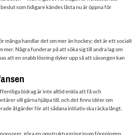
 beslut som tidigare kändes låsta nu är öppna för
För många handlar det om mer än hockey; det är ett socialt
mer. Några funderar på att söka sig till andra lag om
pas att en snabb lösning dyker upp så att säsongen kan
fansen
ffentliga bidrag är inte alltid enkla att få och
tärer vill gärna hjälpa till, och det finns idéer om
ade åtgärder för att sådana initiativ ska räcka långt.
ya sponsorer, göra en omstrukturering inom föreningen,