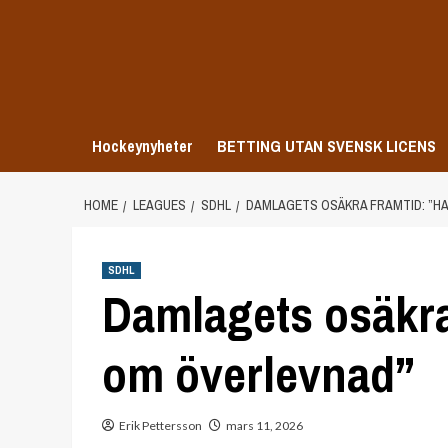
Skip
to
content
Hockeynyheter
BETTING UTAN SVENSK LICENS
HOME
LEAGUES
SDHL
DAMLAGETS OSÄKRA FRAMTID: ”H
SDHL
Damlagets osäkra
om överlevnad”
Erik Pettersson
mars 11, 2026