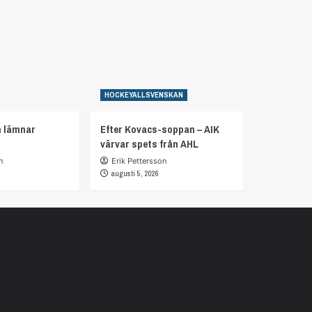
HOCKEYALLSVENSKAN
n lämnar
Efter Kovacs-soppan – AIK
värvar spets från AHL
n
Erik Pettersson
augusti 5, 2026