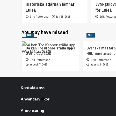
Historiska stjärnan lämnar
JVM-guldvi
Luleå
för Luleå
Erik Pettersson
juli 28, 2026
Erik Petters
You may have missed
NHL
SHL
Så kan Tre Kronor ställa upp i
Svenska mästarn
World Cup 2028
NHL-meriterad f
Erik Pettersson
Erik Pettersson
augusti 7, 2026
augusti 6, 2026
Kontakta oss
Användarvillkor
Annonsering