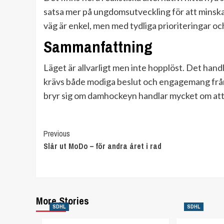
satsa mer på ungdomsutveckling för att minska
väg är enkel, men med tydliga prioriteringar o
Sammanfattning
Läget är allvarligt men inte hopplöst. Det han
krävs både modiga beslut och engagemang från a
bryr sig om damhockeyn handlar mycket om att a
Continue
Previous
Slår ut MoDo – för andra året i rad
Reading
More Stories
SDHL
SDHL