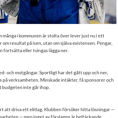
 många i kommunen är stolta över lever just nu i ett
r om resultat på isen, utan om själva existensen. Pengar,
 fortsätta eller tvingas lägga ner.
d- och motgångar. Sportligt har det gått upp och ner,
ss på verksamheten. Minskade intäkter, få sponsorer och
t budgeten inte går ihop.
rt att driva ett elitlag. Klubben försöker hitta lösningar —
 samarbeten — men inget av förslagen är heltäckande.