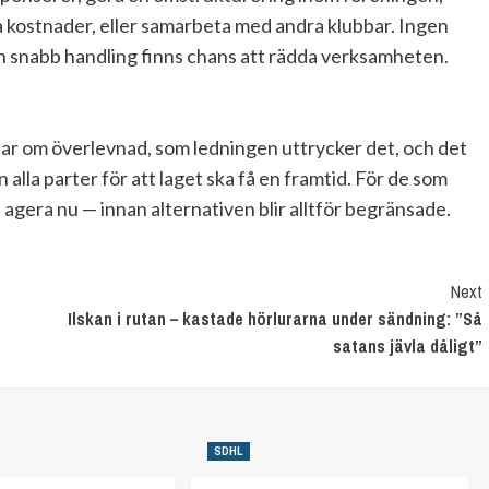
 kostnader, eller samarbeta med andra klubbar. Ingen
ch snabb handling finns chans att rädda verksamheten.
dlar om överlevnad, som ledningen uttrycker det, och det
lla parter för att laget ska få en framtid. För de som
gera nu — innan alternativen blir alltför begränsade.
Next
Ilskan i rutan – kastade hörlurarna under sändning: ”Så
satans jävla dåligt”
SDHL