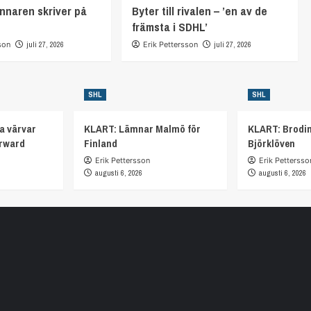
nnaren skriver på
Byter till rivalen – ’en av de
främsta i SDHL’
son
juli 27, 2026
Erik Pettersson
juli 27, 2026
SHL
SHL
a värvar
KLART: Lämnar Malmö för
KLART: Brodi
orward
Finland
Björklöven
Erik Pettersson
Erik Pettersso
augusti 6, 2026
augusti 6, 2026