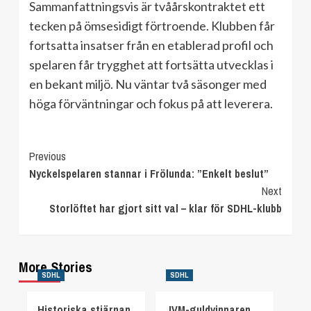
Sammanfattningsvis är tvåårskontraktet ett
tecken på ömsesidigt förtroende. Klubben får
fortsatta insatser från en etablerad profil och
spelaren får trygghet att fortsätta utvecklas i
en bekant miljö. Nu väntar två säsonger med
höga förväntningar och fokus på att leverera.
Continue
Previous
Nyckelspelaren stannar i Frölunda: ”Enkelt beslut”
Reading
Next
Storlöftet har gjort sitt val – klar för SDHL-klubb
More Stories
SDHL
SDHL
Historiska stjärnan
JVM-guldvinnaren