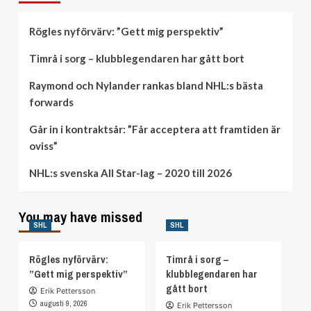
Rögles nyförvärv: ”Gett mig perspektiv”
Timrå i sorg – klubblegendaren har gått bort
Raymond och Nylander rankas bland NHL:s bästa
forwards
Går in i kontraktsår: ”Får acceptera att framtiden är
oviss”
NHL:s svenska All Star-lag – 2020 till 2026
You may have missed
SHL
SHL
Rögles nyförvärv:
Timrå i sorg –
”Gett mig perspektiv”
klubblegendaren har
gått bort
Erik Pettersson
augusti 9, 2026
Erik Pettersson