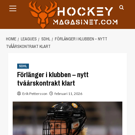
Primary
Skip
Menu
to
content
HOME
LEAGUES
SDHL
FÖRLÄNGER I KLUBBEN – NYTT
TVÅÅRSKONTRAKT KLART
SDHL
Förlänger i klubben – nytt
tvåårskontrakt klart
Erik Pettersson
februari 11, 2026