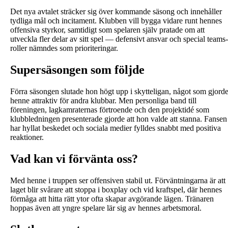
Det nya avtalet sträcker sig över kommande säsong och innehåller
tydliga mål och incitament. Klubben vill bygga vidare runt hennes
offensiva styrkor, samtidigt som spelaren själv pratade om att
utveckla fler delar av sitt spel — defensivt ansvar och special teams-
roller nämndes som prioriteringar.
Supersäsongen som följde
Förra säsongen slutade hon högt upp i skytteligan, något som gjord
henne attraktiv för andra klubbar. Men personliga band till
föreningen, lagkamraternas förtroende och den projektidé som
klubbledningen presenterade gjorde att hon valde att stanna. Fansen
har hyllat beskedet och sociala medier fylldes snabbt med positiva
reaktioner.
Vad kan vi förvänta oss?
Med henne i truppen ser offensiven stabil ut. Förväntningarna är att
laget blir svårare att stoppa i boxplay och vid kraftspel, där hennes
förmåga att hitta rätt ytor ofta skapar avgörande lägen. Tränaren
hoppas även att yngre spelare lär sig av hennes arbetsmoral.