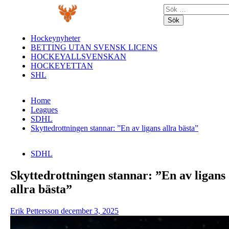
Skip
Primary
Sök
to
Menu
efter:
content
Hockeynyheter
BETTING UTAN SVENSK LICENS
HOCKEYALLSVENSKAN
HOCKEYETTAN
SHL
Home
Leagues
SDHL
Skyttedrottningen stannar: ”En av ligans allra bästa”
SDHL
Skyttedrottningen stannar: ”En av ligans
allra bästa”
Erik Pettersson
december 3, 2025