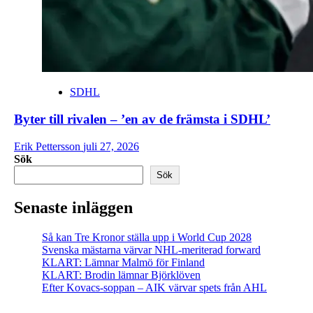
SDHL
Byter till rivalen – ’en av de främsta i SDHL’
Erik Pettersson
juli 27, 2026
Sök
Sök
Senaste inläggen
Så kan Tre Kronor ställa upp i World Cup 2028
Svenska mästarna värvar NHL-meriterad forward
KLART: Lämnar Malmö för Finland
KLART: Brodin lämnar Björklöven
Efter Kovacs-soppan – AIK värvar spets från AHL