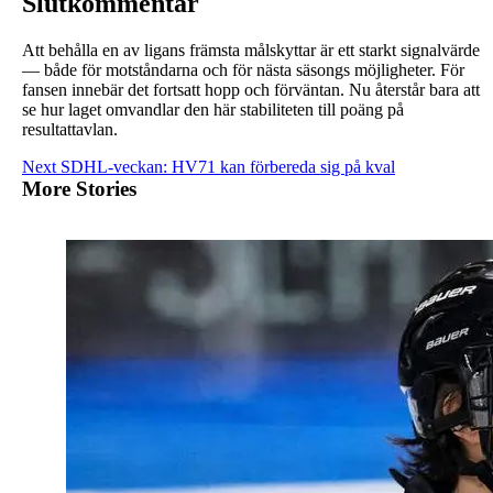
Slutkommentar
Att behålla en av ligans främsta målskyttar är ett starkt signalvärde
— både för motståndarna och för nästa säsongs möjligheter. För
fansen innebär det fortsatt hopp och förväntan. Nu återstår bara att
se hur laget omvandlar den här stabiliteten till poäng på
resultattavlan.
Continue
Next
SDHL-veckan: HV71 kan förbereda sig på kval
More Stories
Reading