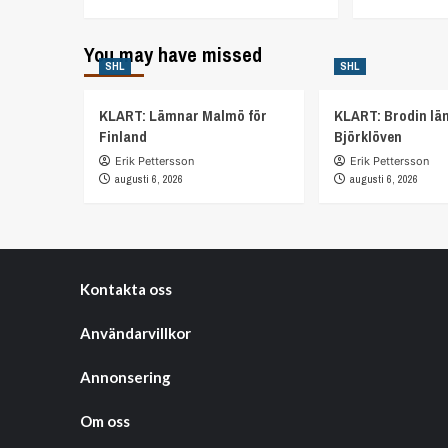
You may have missed
SHL
SHL
KLART: Lämnar Malmö för
KLART: Brodin lä
Finland
Björklöven
Erik Pettersson
Erik Pettersson
augusti 6, 2026
augusti 6, 2026
Kontakta oss
Användarvillkor
Annonsering
Om oss