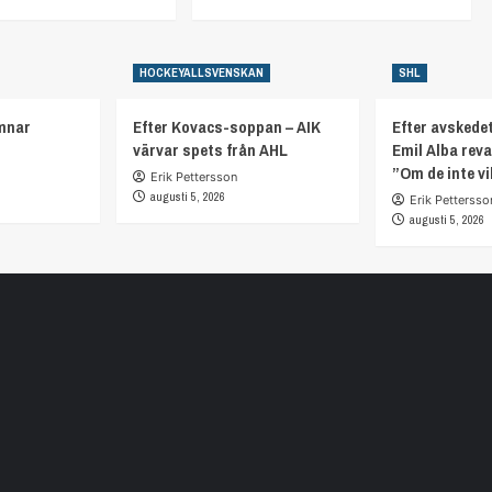
HOCKEYALLSVENSKAN
SHL
mnar
Efter Kovacs-soppan – AIK
Efter avskedet
värvar spets från AHL
Emil Alba rev
”Om de inte vi
Erik Pettersson
augusti 5, 2026
Erik Pettersso
augusti 5, 2026