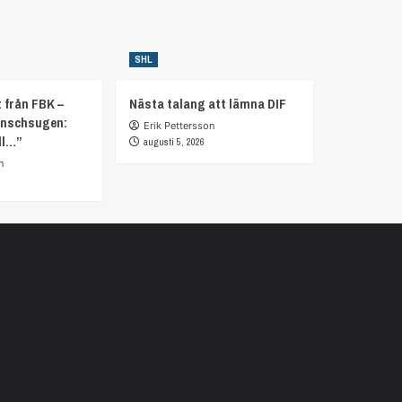
SHL
 från FBK –
Nästa talang att lämna DIF
anschsugen:
Erik Pettersson
ll…”
augusti 5, 2026
n