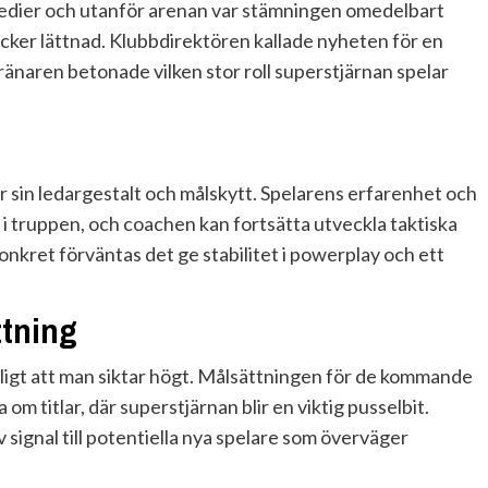
 medier och utanför arenan var stämningen omedelbart
ycker lättnad. Klubbdirektören kallade nyheten för en
ränaren betonade vilken stor roll superstjärnan spelar
er sin ledargestalt och målskytt. Spelarens erfarenhet och
 i truppen, och coachen kan fortsätta utveckla taktiska
Konkret förväntas det ge stabilitet i powerplay och ett
ttning
ligt att man siktar högt. Målsättningen för de kommande
m titlar, där superstjärnan blir en viktig pusselbit.
signal till potentiella nya spelare som överväger