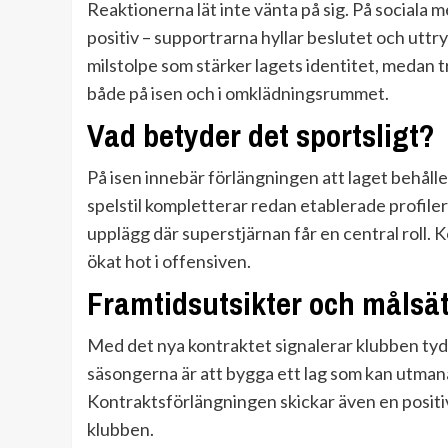
Reaktionerna lät inte vänta på sig. På sociala
positiv – supportrarna hyllar beslutet och uttr
milstolpe som stärker lagets identitet, medan t
både på isen och i omklädningsrummet.
Vad betyder det sportsligt?
På isen innebär förlängningen att laget behåll
spelstil kompletterar redan etablerade profiler
upplägg där superstjärnan får en central roll. 
ökat hot i offensiven.
Framtidsutsikter och målsä
Med det nya kontraktet signalerar klubben tyd
säsongerna är att bygga ett lag som kan utmana o
Kontraktsförlängningen skickar även en positiv 
klubben.