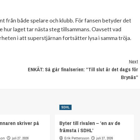
nt från både spelare och klubb. För fansen betyder det
se hur laget tar nästa steg tillsammans. Oavsett vad
äkerheten i att superstjärnan fortsätter lysa i samma tröja.
Next
ENKÄT: Så går finalserien: ”Till slut är det dags för
Brynäs”
SDHL
nnaren skriver på
Byter till rivalen – ’en av de
främsta i SDHL’
son
juli 27, 2026
Erik Pettersson
juli 27, 2026