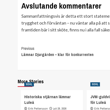
Avslutande kommentarer
Sammanfattningsvis är detta ett stort stateme
trygghet och förväntan – nu väntar alla på att 
framtiden bär i sitt sköte, finns nu i alla fall s
Continue
Previous
Lämnar Djurgården – klar för konkurrenten
Reading
More Stories
SDHL
SDHL
Historiska stjärnan lämnar
JVM-guldvi
Luleå
för Luleå
Erik Pettersson
juli 28, 2026
Erik Petters