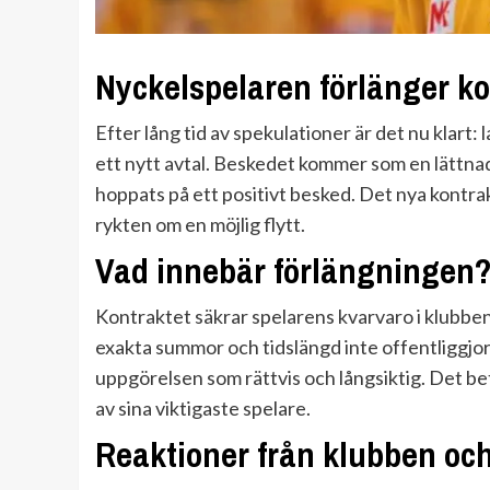
Nyckelspelaren förlänger ko
Efter lång tid av spekulationer är det nu klart: l
ett nytt avtal. Beskedet kommer som en lättna
hoppats på ett positivt besked. Det nya kontr
rykten om en möjlig flytt.
Vad innebär förlängningen
Kontraktet säkrar spelarens kvarvaro i klubben
exakta summor och tidslängd inte offentliggjor
uppgörelsen som rättvis och långsiktig. Det be
av sina viktigaste spelare.
Reaktioner från klubben oc