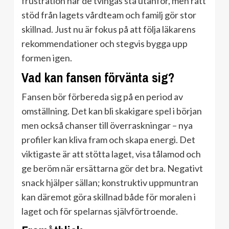
frustration när de tvingas stå utanför, men rätt
stöd från lagets vårdteam och familj gör stor
skillnad. Just nu är fokus på att följa läkarens
rekommendationer och stegvis bygga upp
formen igen.
Vad kan fansen förvänta sig?
Fansen bör förbereda sig på en period av
omställning. Det kan bli skakigare spel i början
men också chanser till överraskningar – nya
profiler kan kliva fram och skapa energi. Det
viktigaste är att stötta laget, visa tålamod och
ge beröm när ersättarna gör det bra. Negativt
snack hjälper sällan; konstruktiv uppmuntran
kan däremot göra skillnad både för moralen i
laget och för spelarnas självförtroende.