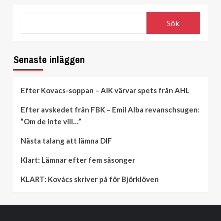
Sök
Senaste inläggen
Efter Kovacs-soppan – AIK värvar spets från AHL
Efter avskedet från FBK – Emil Alba revanschsugen:
”Om de inte vill…”
Nästa talang att lämna DIF
Klart: Lämnar efter fem säsonger
KLART: Kovács skriver på för Björklöven