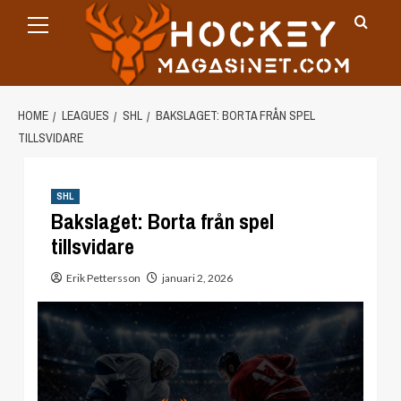
Primary
Skip
Menu
to
content
HOME
LEAGUES
SHL
BAKSLAGET: BORTA FRÅN SPEL
TILLSVIDARE
SHL
Bakslaget: Borta från spel
tillsvidare
Erik Pettersson
januari 2, 2026