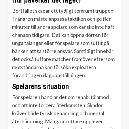
Hur påverkar det laget?
Bortfallet skapar ett tydligt tomrum i truppen.
Tränaren måste anpassa taktiken och ge fler
minuter till andra spelare som kanske inte haft
chansen tidigare. Det kan öppna dörren för
unga talanger eller för spelare som suttit på
bänken att ta större ansvar. Samtidigt innebär
det också tuffare matcher framöver eftersom
motståndarna kan försöka exploatera
förändringen i laguppställningen.
Spelarens situation
För spelaren handlar det om rehab, tålamod
och att inte forcera återkomsten. Skador
kräver både fysisk behandling och mental
återhämtning. Många idrottare upplever