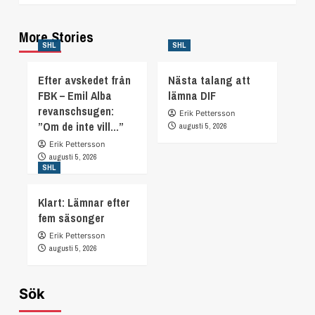
More Stories
SHL
SHL
Efter avskedet från
Nästa talang att
FBK – Emil Alba
lämna DIF
revanschsugen:
Erik Pettersson
”Om de inte vill…”
augusti 5, 2026
Erik Pettersson
augusti 5, 2026
SHL
Klart: Lämnar efter
fem säsonger
Erik Pettersson
augusti 5, 2026
Sök