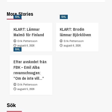
More Stories
SHL
SHL
KLART: Lämnar
KLART: Brodin
Malmö för Finland
lämnar Björklöven
Erik Pettersson
Erik Pettersson
augusti 6, 2026
augusti 6, 2026
SHL
Efter avskedet från
FBK – Emil Alba
revanschsugen:
”Om de inte vill…”
Erik Pettersson
augusti 5, 2026
Sök