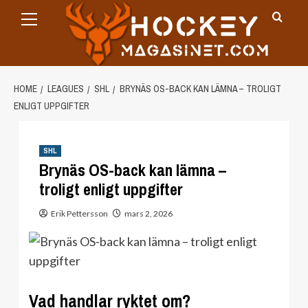
Primary
Skip
Menu
to
content
HOME
LEAGUES
SHL
BRYNÄS OS-BACK KAN LÄMNA – TROLIGT
ENLIGT UPPGIFTER
SHL
Brynäs OS-back kan lämna –
troligt enligt uppgifter
Erik Pettersson
mars 2, 2026
Vad handlar ryktet om?