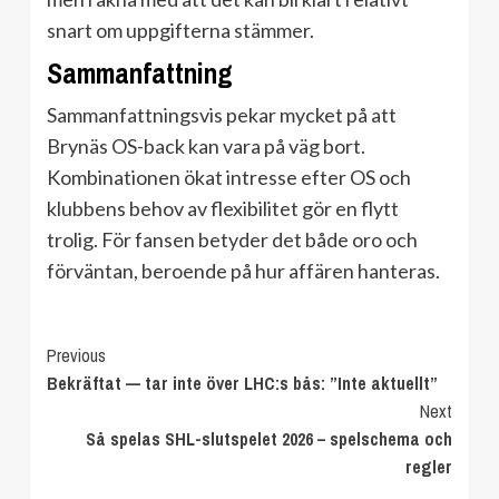
snart om uppgifterna stämmer.
Sammanfattning
Sammanfattningsvis pekar mycket på att
Brynäs OS-back kan vara på väg bort.
Kombinationen ökat intresse efter OS och
klubbens behov av flexibilitet gör en flytt
trolig. För fansen betyder det både oro och
förväntan, beroende på hur affären hanteras.
Continue
Previous
Bekräftat — tar inte över LHC:s bås: ”Inte aktuellt”
Reading
Next
Så spelas SHL-slutspelet 2026 – spelschema och
regler