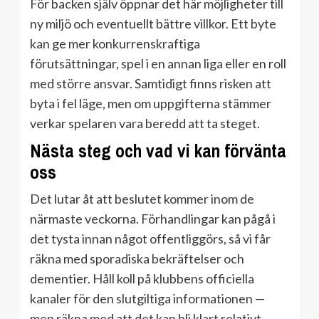
För backen själv öppnar det här möjligheter till
ny miljö och eventuellt bättre villkor. Ett byte
kan ge mer konkurrenskraftiga
förutsättningar, spel i en annan liga eller en roll
med större ansvar. Samtidigt finns risken att
byta i fel läge, men om uppgifterna stämmer
verkar spelaren vara beredd att ta steget.
Nästa steg och vad vi kan förvänta
oss
Det lutar åt att beslutet kommer inom de
närmaste veckorna. Förhandlingar kan pågå i
det tysta innan något offentliggörs, så vi får
räkna med sporadiska bekräftelser och
dementier. Håll koll på klubbens officiella
kanaler för den slutgiltiga informationen —
men räkna med att det kan bli klart relativt