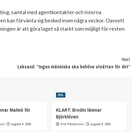
uting, samtal med agentkontakter och interna
nsen kan förvänta sig besked inom några veckor. Oavsett
ningen är att göra laget så starkt som möjligt för resten
Next
Leksand: ”Ingen människa ska behöva utsättas för det”
SHL
mnar Malmö för
KLART: Brodin lämnar
Björklöven
son
augusti 6, 2026
Erik Pettersson
augusti 6, 2026