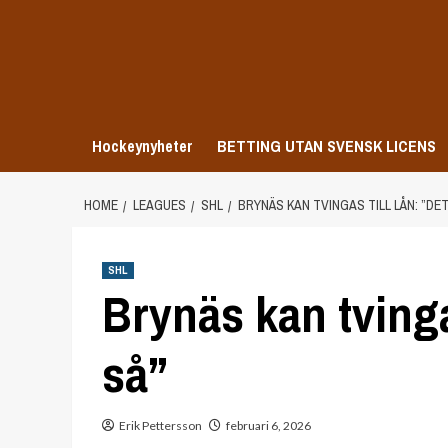
Skip
to
content
Hockeynyheter
BETTING UTAN SVENSK LICENS
HOME
LEAGUES
SHL
BRYNÄS KAN TVINGAS TILL LÅN: ”DET
SHL
Brynäs kan tvingas
så”
Erik Pettersson
februari 6, 2026