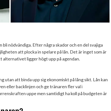
n bli nödvändiga. Efter några skador och en del svajiga
igheten att plocka in spelare på lån. Det är inget som är
att alternativet ligger högt upp på agendan.
g utan att binda upp sig ekonomiskt på lång sikt. Lån kan
ven eller backlinjen och ge tränaren fler val i
kurrenskraften uppe men samtidigt ha koll på budgeten är
änaren?