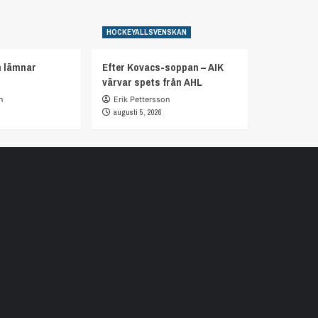
HOCKEYALLSVENSKAN
n lämnar
Efter Kovacs-soppan – AIK
värvar spets från AHL
n
Erik Pettersson
augusti 5, 2026