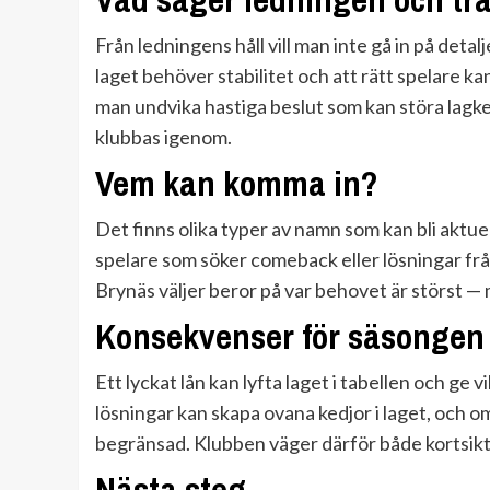
Från ledningens håll vill man inte gå in på det
laget behöver stabilitet och att rätt spelare ka
man undvika hastiga beslut som kan störa lagk
klubbas igenom.
Vem kan komma in?
Det finns olika typer av namn som kan bli aktue
spelare som söker comeback eller lösningar frå
Brynäs väljer beror på var behovet är störst —
Konsekvenser för säsongen
Ett lyckat lån kan lyfta laget i tabellen och ge 
lösningar kan skapa ovana kedjor i laget, och o
begränsad. Klubben väger därför både kortsikti
Nästa steg