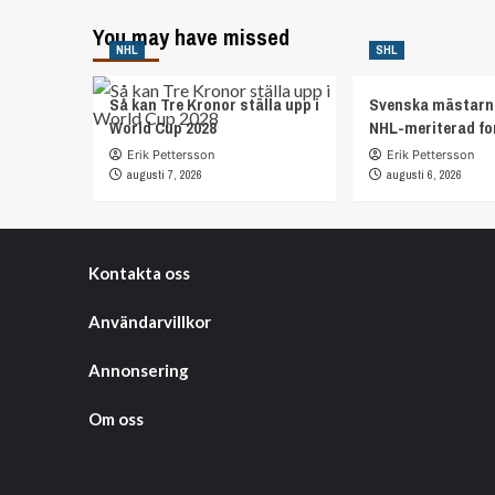
You may have missed
NHL
SHL
Så kan Tre Kronor ställa upp i
Svenska mästarn
World Cup 2028
NHL-meriterad f
Erik Pettersson
Erik Pettersson
augusti 7, 2026
augusti 6, 2026
Kontakta oss
Användarvillkor
Annonsering
Om oss