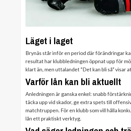
Läget i laget
Brynäs står inför en period där förändringar ka
resultat har klubbledningen öppnat upp för möjl
klart än, men uttalandet ”Det kan bli så” visar 
Varför lån kan bli aktuellt
Anledningen är ganska enkel: snabb förstärknin
täcka upp vid skador, ge extra spets till offensi
matchtruppen. För en klubb som vill hålla kon
lån ett praktiskt verktyg.
Vad säger ledningen och tr