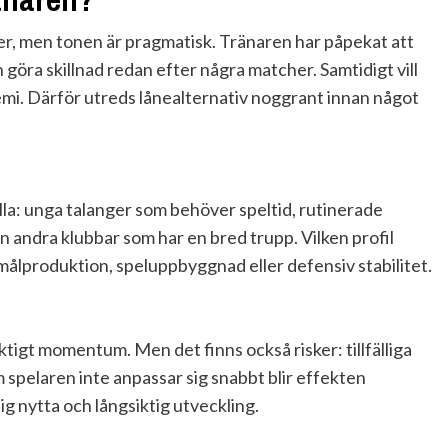
aljer, men tonen är pragmatisk. Tränaren har påpekat att
n göra skillnad redan efter några matcher. Samtidigt vill
emi. Därför utreds lånealternativ noggrant innan något
lla: unga talanger som behöver speltid, rutinerade
n andra klubbar som har en bred trupp. Vilken profil
 målproduktion, speluppbyggnad eller defensiv stabilitet.
viktigt momentum. Men det finns också risker: tillfälliga
m spelaren inte anpassar sig snabbt blir effekten
g nytta och långsiktig utveckling.