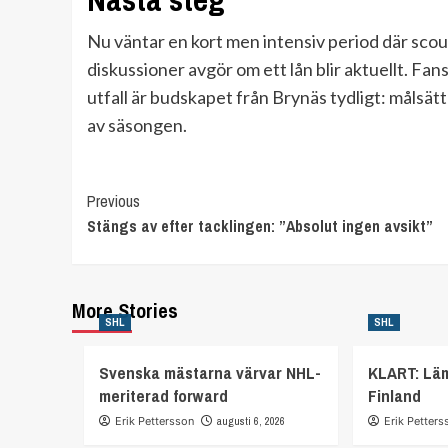
Nu väntar en kort men intensiv period där sco
diskussioner avgör om ett lån blir aktuellt. Fa
utfall är budskapet från Brynäs tydligt: målsätt
av säsongen.
Continue
Previous
Stängs av efter tacklingen: ”Absolut ingen avsikt”
Reading
More Stories
SHL
SHL
Svenska mästarna värvar NHL-
KLART: Lä
meriterad forward
Finland
Erik Pettersson
augusti 6, 2026
Erik Petters