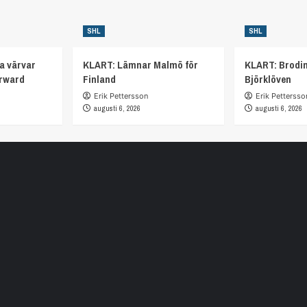
SHL
SHL
a värvar
KLART: Lämnar Malmö för
KLART: Brodi
orward
Finland
Björklöven
Erik Pettersson
Erik Pettersso
augusti 6, 2026
augusti 6, 2026