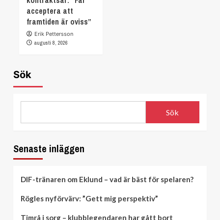
kontraktsår: ”Får
acceptera att
framtiden är oviss”
Erik Pettersson
augusti 8, 2026
Sök
Sök
Senaste inläggen
DIF-tränaren om Eklund – vad är bäst för spelaren?
Rögles nyförvärv: ”Gett mig perspektiv”
Timrå i sorg – klubblegendaren har gått bort