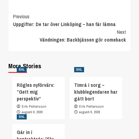
Continue
Previous
Uppgifter: De tar över Linköping – han får lämna
Reading
Next
Vändningen: Backbjässen gör comeback
More Stories
SHL
SHL
Rögles nyförvärv:
Timrå i sorg –
”Gett mig
klubblegendaren har
perspektiv”
gått bort
Erik Pettersson
Erik Pettersson
augusti 9, 2026
augusti 9, 2026
SHL
Går in i