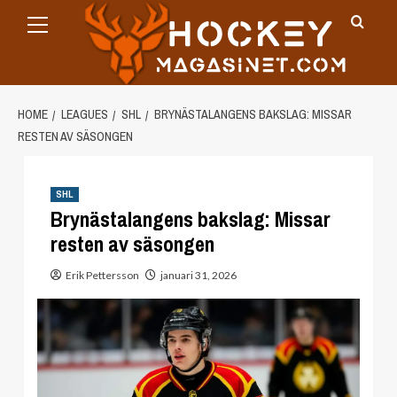
Primary
Skip
Menu
to
content
HOME
LEAGUES
SHL
BRYNÄSTALANGENS BAKSLAG: MISSAR
RESTEN AV SÄSONGEN
SHL
Brynästalangens bakslag: Missar
resten av säsongen
Erik Pettersson
januari 31, 2026