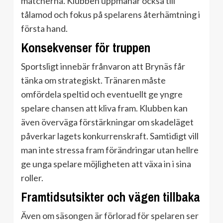
matcherna. Klubben uppmanar också till
tålamod och fokus på spelarens återhämtning i
första hand.
Konsekvenser för truppen
Sportsligt innebär frånvaron att Brynäs får
tänka om strategiskt. Tränaren måste
omfördela speltid och eventuellt ge yngre
spelare chansen att kliva fram. Klubben kan
även överväga förstärkningar om skadeläget
påverkar lagets konkurrenskraft. Samtidigt vill
man inte stressa fram förändringar utan hellre
ge unga spelare möjligheten att växa in i sina
roller.
Framtidsutsikter och vägen tillbaka
Även om säsongen är förlorad för spelaren ser