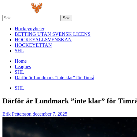
Skip
Primary
to
Menu
content
Sök
efter:
Hockeynyheter
BETTING UTAN SVENSK LICENS
HOCKEYALLSVENSKAN
HOCKEYETTAN
SHL
Home
Leagues
SHL
Därför är Lundmark ”inte klar” för Timrå
SHL
Därför är Lundmark ”inte klar” för Timr
Erik Pettersson
december 7, 2025