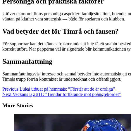
Personliga och praktiska faktorer
Utöver ekonomi finns personliga aspekter: familjesituation, boende, och 
väntan på klarhet vara strategisk — både för spelaren och klubben.
Vad betyder det för Timrå och fansen?
För supportrar kan det kännas frustrerande att inte få ett snabbt besked
korrekt utfört. När papperna väl är signerade blir kommunikationen t
Sammanfattning
Sammanfattningsvis: intresse och samtal betyder inte automatiskt att 
Timrås trupp förrän kontraktet är undertecknat och offentliggjort.
Continue
Previous
Luleå utbuat på hemmais: ”Förstår att de är oroliga”
Next
Veckans lag #11: ”Trendar fortfarande mot poängrekordet”
Reading
More Stories