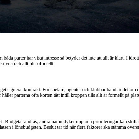
 båda parter har visat intresse så betyder det inte att allt är klart. I
ivna och allt blir officiellt.
nns inget signerat kontrakt. För spelare, agenter och klubbar handlar det 
er parterna ofta korten tätt intill kroppen tills allt är formellt på plats
 Budgetar ändras, andra namn dyker upp och prioriteringar kan skifta e
tsen i lönebudgeten. Beslut tar tid när flera faktorer ska stämma övere