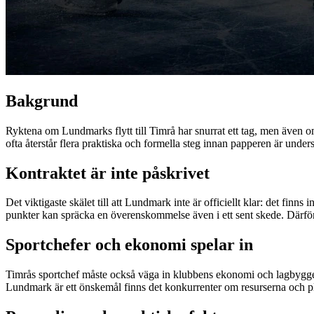
Bakgrund
Ryktena om Lundmarks flytt till Timrå har snurrat ett tag, men även om
ofta återstår flera praktiska och formella steg innan papperen är underskr
Kontraktet är inte påskrivet
Det viktigaste skälet till att Lundmark inte är officiellt klar: det fi
punkter kan spräcka en överenskommelse även i ett sent skede. Därför håll
Sportchefer och ekonomi spelar in
Timrås sportchef måste också väga in klubbens ekonomi och lagbygget.
Lundmark är ett önskemål finns det konkurrenter om resurserna och pla