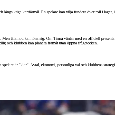
långsiktiga karriärmål. En spelare kan vilja fundera över roll i laget, i
. Men tålamod kan löna sig. Om Timrå väntar med en officiell presentation
ydlig och klubben kan planera framåt utan öppna frågetecken.
en spelare är ”klar”. Avtal, ekonomi, personliga val och klubbens strat