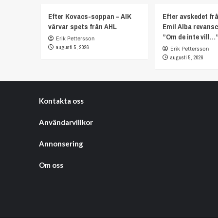
Efter Kovacs-soppan – AIK
Efter avskedet fr
värvar spets från AHL
Emil Alba revans
”Om de inte vill…
Erik Pettersson
augusti 5, 2026
Erik Pettersson
augusti 5, 2026
Kontakta oss
Användarvillkor
Annonsering
Om oss