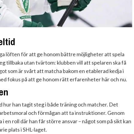
eltid
nga löften för att ge honom bättre möjligheter att spela
g tillbaka utan tvärtom: klubben vill att spelaren ska få
t som är svårt att matcha bakom en etablerad kedja i
 med fokus på att ge honom rätt erfarenheter här och nu.
gen
d hur han tagit steg i både träning och matcher. Det
d, arbetsmoral och förmågan att ta instruktioner. Genom
 i en roll där han får större ansvar – något som på sikt kan
rie plats i SHL-laget.