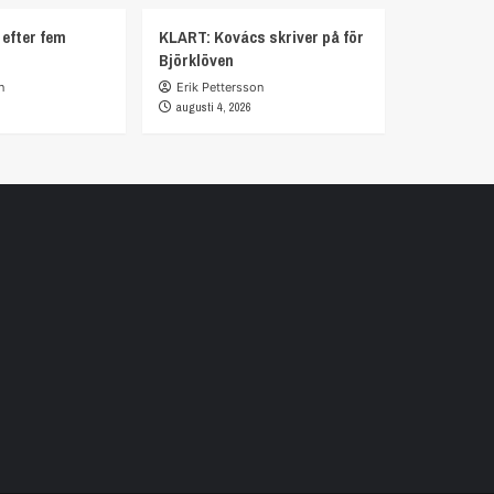
 efter fem
KLART: Kovács skriver på för
Björklöven
n
Erik Pettersson
augusti 4, 2026