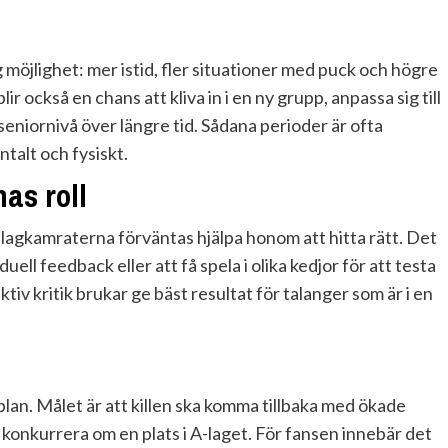
 möjlighet: mer istid, fler situationer med puck och högre
ir också en chans att kliva in i en ny grupp, anpassa sig till
seniornivå över längre tid. Sådana perioder är ofta
alt och fysiskt.
as roll
lagkamraterna förväntas hjälpa honom att hitta rätt. Det
duell feedback eller att få spela i olika kedjor för att testa
tiv kritik brukar ge bäst resultat för talanger som är i en
 plan. Målet är att killen ska komma tillbaka med ökade
 konkurrera om en plats i A-laget. För fansen innebär det