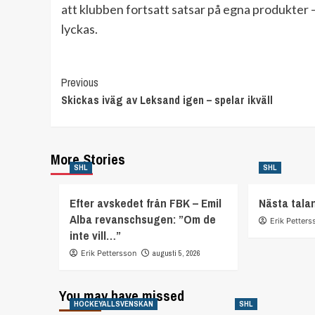
att klubben fortsatt satsar på egna produkter 
lyckas.
Continue
Previous
Skickas iväg av Leksand igen – spelar ikväll
Reading
More Stories
SHL
SHL
Efter avskedet från FBK – Emil
Nästa tala
Alba revanschsugen: ”Om de
Erik Petters
inte vill…”
Erik Pettersson
augusti 5, 2026
You may have missed
HOCKEYALLSVENSKAN
SHL