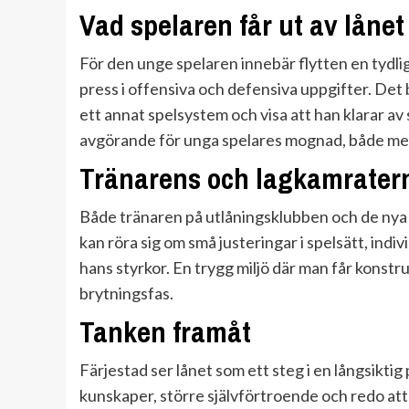
Vad spelaren får ut av lånet
För den unge spelaren innebär flytten en tydlig
press i offensiva och defensiva uppgifter. Det bl
ett annat spelsystem och visa att han klarar av 
avgörande för unga spelares mognad, både ment
Tränarens och lagkamratern
Både tränaren på utlåningsklubben och de nya 
kan röra sig om små justeringar i spelsätt, indivi
hans styrkor. En trygg miljö där man får konstruk
brytningsfas.
Tanken framåt
Färjestad ser lånet som ett steg i en långsiktig
kunskaper, större självförtroende och redo att