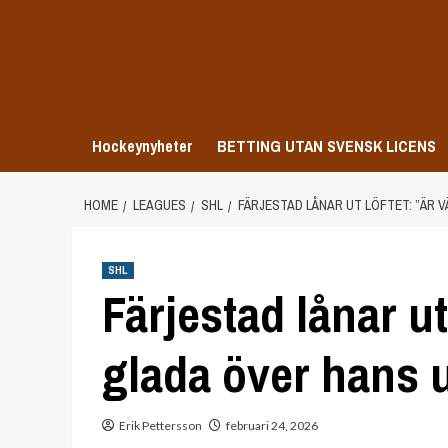
Skip
to
content
Hockeynyheter
BETTING UTAN SVENSK LICENS
HOME
LEAGUES
SHL
FÄRJESTAD LÅNAR UT LÖFTET: ”ÄR 
SHL
Färjestad lånar ut
glada över hans 
Erik Pettersson
februari 24, 2026