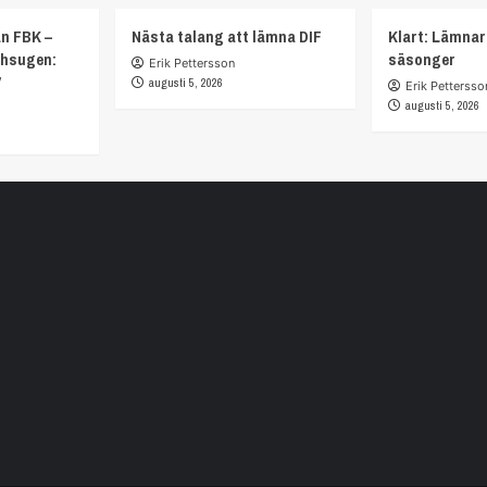
ån FBK –
Nästa talang att lämna DIF
Klart: Lämnar
chsugen:
säsonger
Erik Pettersson
”
augusti 5, 2026
Erik Pettersso
augusti 5, 2026