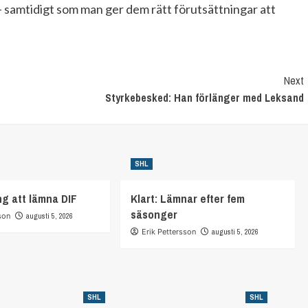
– samtidigt som man ger dem rätt förutsättningar att
Next
Styrkebesked: Han förlänger med Leksand
SHL
ng att lämna DIF
Klart: Lämnar efter fem
säsonger
son
augusti 5, 2026
Erik Pettersson
augusti 5, 2026
SHL
SHL