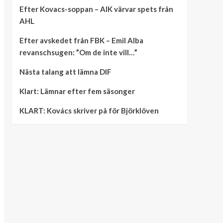
Efter Kovacs-soppan – AIK värvar spets från
AHL
Efter avskedet från FBK – Emil Alba
revanschsugen: ”Om de inte vill…”
Nästa talang att lämna DIF
Klart: Lämnar efter fem säsonger
KLART: Kovács skriver på för Björklöven