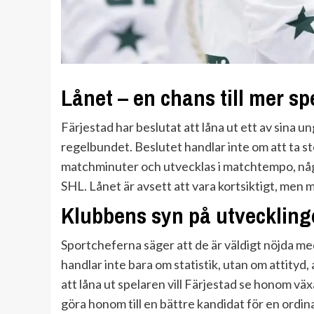
Lånet – en chans till mer sp
Färjestad har beslutat att låna ut ett av sina u
regelbundet. Beslutet handlar inte om att ta ste
matchminuter och utvecklas i matchtempo, någo
SHL. Lånet är avsett att vara kortsiktigt, men
Klubbens syn på utvecklin
Sportcheferna säger att de är väldigt nöjda me
handlar inte bara om statistik, utan om attity
att låna ut spelaren vill Färjestad se honom växa
göra honom till en bättre kandidat för en ordina