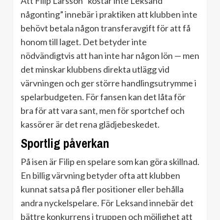
Att Filip Larsson ”kostar inte Leksand
någonting” innebär i praktiken att klubben inte
behövt betala någon transferavgift för att få
honom till laget. Det betyder inte
nödvändigtvis att han inte har någon lön — men
det minskar klubbens direkta utlägg vid
värvningen och ger större handlingsutrymme i
spelarbudgeten. För fansen kan det låta för
bra för att vara sant, men för sportchef och
kassörer är det rena glädjebeskedet.
Sportlig påverkan
På isen är Filip en spelare som kan göra skillnad.
En billig värvning betyder ofta att klubben
kunnat satsa på fler positioner eller behålla
andra nyckelspelare. För Leksand innebär det
bättre konkurrens i truppen och möjlighet att