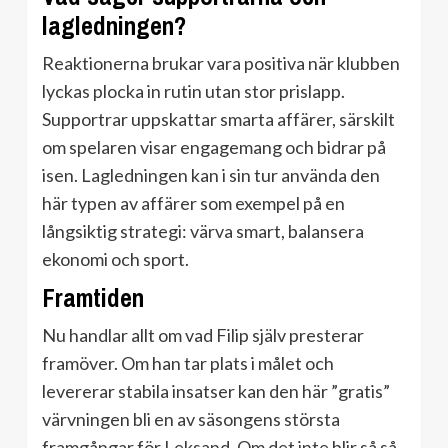
lagledningen?
Reaktionerna brukar vara positiva när klubben
lyckas plocka in rutin utan stor prislapp.
Supportrar uppskattar smarta affärer, särskilt
om spelaren visar engagemang och bidrar på
isen. Lagledningen kan i sin tur använda den
här typen av affärer som exempel på en
långsiktig strategi: värva smart, balansera
ekonomi och sport.
Framtiden
Nu handlar allt om vad Filip själv presterar
framöver. Om han tar plats i målet och
levererar stabila insatser kan den här ”gratis”
värvningen bli en av säsongens största
framgångar för Leksand. Om det inte blir så så