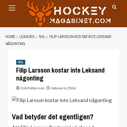
Primary
Skip
Menu
to
content
HOME
LEAGUES
SHL
FILIP LARSSON KOSTAR INTE LEKSAND
NÅGONTING
SHL
Filip Larsson kostar inte Leksand
någonting
Erik Pettersson
februari 6, 2026
Vad betyder det egentligen?