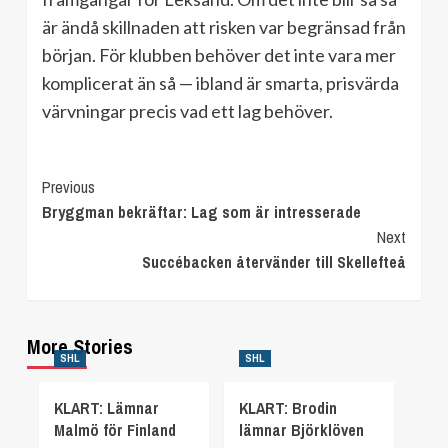
är ändå skillnaden att risken var begränsad från
början. För klubben behöver det inte vara mer
komplicerat än så — ibland är smarta, prisvärda
värvningar precis vad ett lag behöver.
Continue
Previous
Bryggman bekräftar: Lag som är intresserade
Reading
Next
Succébacken återvänder till Skellefteå
More Stories
SHL
SHL
KLART: Lämnar
KLART: Brodin
Malmö för Finland
lämnar Björklöven