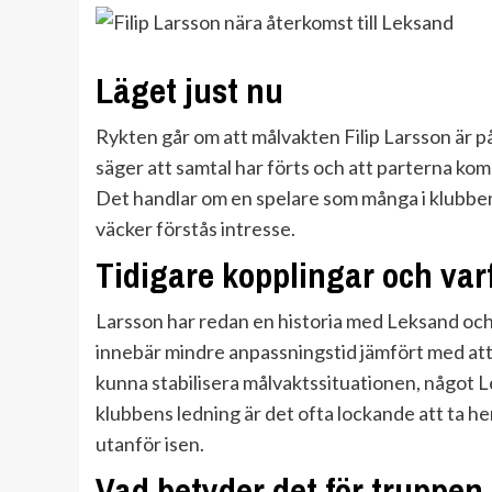
Läget just nu
Rykten går om att målvakten Filip Larsson är på 
säger att samtal har förts och att parterna k
Det handlar om en spelare som många i klubben
väcker förstås intresse.
Tidigare kopplingar och var
Larsson har redan en historia med Leksand och 
innebär mindre anpassningstid jämfört med att
kunna stabilisera målvaktssituationen, något 
klubbens ledning är det ofta lockande att ta 
utanför isen.
Vad betyder det för truppen