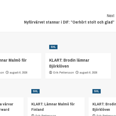
Next
Nyförvärvet stannar i DIF: ”Oerhört stolt och glad”
SHL
mnar Malmö för
KLART: Brodin lämnar
Björklöven
son
augusti 6, 2026
Erik Pettersson
augusti 6, 2026
SHL
SHL
a värvar
KLART: Lämnar Malmö för
KLART: Brodi
orward
Finland
Björklöven
Erik Pettersson
Erik Pettersso