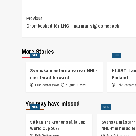
Continue
Previous
Drömbesked för LHC – närmar sig comeback
Reading
More Stories
SHL
SHL
Svenska mästarna värvar NHL-
KLART: Lä
meriterad forward
Finland
Erik Pettersson
augusti 6, 2026
Erik Petters
You may have missed
NHL
SHL
Så kan Tre Kronor ställa upp i
Svenska mästarn
World Cup 2028
NHL-meriterad f
Erik Pettersson
Erik Pettersson