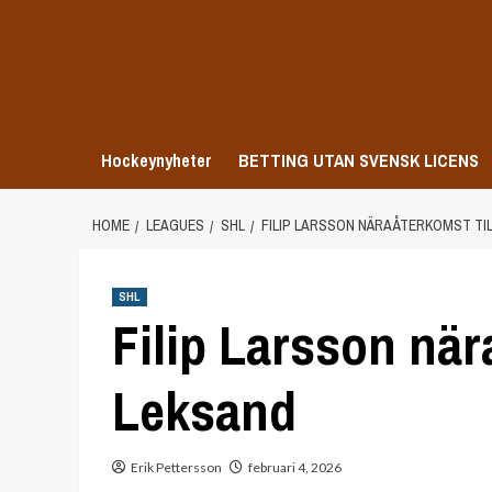
Skip
to
content
Hockeynyheter
BETTING UTAN SVENSK LICENS
HOME
LEAGUES
SHL
FILIP LARSSON NÄRA ÅTERKOMST TI
SHL
Filip Larsson nära
Leksand
Erik Pettersson
februari 4, 2026