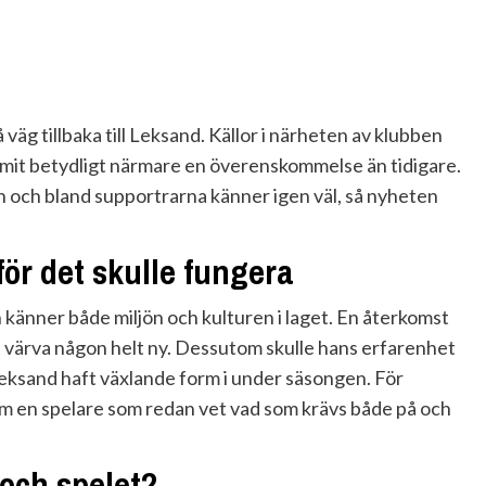
väg tillbaka till Leksand. Källor i närheten av klubben
ommit betydligt närmare en överenskommelse än tidigare.
 och bland supportrarna känner igen väl, så nyheten
för det skulle fungera
känner både miljön och kulturen i laget. En återkomst
 värva någon helt ny. Dessutom skulle hans erfarenhet
Leksand haft växlande form i under säsongen. För
hem en spelare som redan vet vad som krävs både på och
 och spelet?