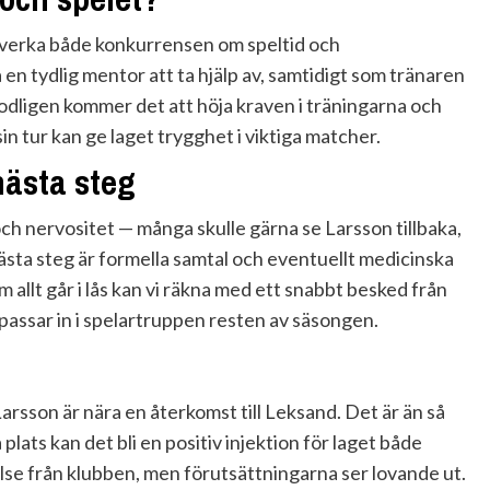
åverka både konkurrensen om speltid och
en tydlig mentor att ta hjälp av, samtidigt som tränaren
modligen kommer det att höja kraven i träningarna och
sin tur kan ge laget trygghet i viktiga matcher.
nästa steg
ch nervositet — många skulle gärna se Larsson tillbaka,
Nästa steg är formella samtal och eventuellt medicinska
m allt går i lås kan vi räkna med ett snabbt besked från
 passar in i spelartruppen resten av säsongen.
rsson är nära en återkomst till Leksand. Det är än så
 plats kan det bli en positiv injektion för laget både
else från klubben, men förutsättningarna ser lovande ut.