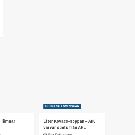
HOCKEYALLSVENSKAN
n lämnar
Efter Kovacs-soppan – AIK
värvar spets från AHL
n
Erik Pettersson