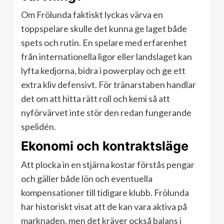
Om Frölunda faktiskt lyckas värva en
toppspelare skulle det kunna ge laget både
spets och rutin. En spelare med erfarenhet
från internationella ligor eller landslaget kan
lyfta kedjorna, bidra i powerplay och ge ett
extra kliv defensivt. För tränarstaben handlar
det om att hitta rätt roll och kemi så att
nyförvärvet inte stör den redan fungerande
spelidén.
Ekonomi och kontraktsläge
Att plocka in en stjärna kostar förstås pengar
och gäller både lön och eventuella
kompensationer till tidigare klubb. Frölunda
har historiskt visat att de kan vara aktiva på
marknaden, men det kräver också balans i