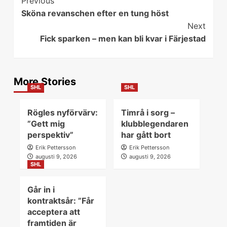
Continue
Previous
Sköna revanschen efter en tung höst
Reading
Next
Fick sparken – men kan bli kvar i Färjestad
More Stories
SHL
SHL
Rögles nyförvärv:
Timrå i sorg –
”Gett mig
klubblegendaren
perspektiv”
har gått bort
Erik Pettersson
Erik Pettersson
augusti 9, 2026
augusti 9, 2026
SHL
Går in i
kontraktsår: ”Får
acceptera att
framtiden är