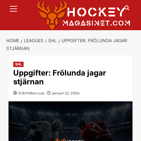
Primary
Skip
Menu
to
content
HOME
LEAGUES
SHL
UPPGIFTER: FRÖLUNDA JAGAR
STJÄRNAN
SHL
Uppgifter: Frölunda jagar
stjärnan
Erik Pettersson
januari 12, 2026