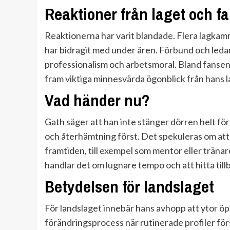
Reaktioner från laget och f
Reaktionerna har varit blandade. Flera lagkam
har bidragit med under åren. Förbund och leda
professionalism och arbetsmoral. Bland fanse
fram viktiga minnesvärda ögonblick från hans l
Vad händer nu?
Gath säger att han inte stänger dörren helt för
och återhämtning först. Det spekuleras om att h
framtiden, till exempel som mentor eller tränar
handlar det om lugnare tempo och att hitta tillba
Betydelsen för landslaget
För landslaget innebär hans avhopp att ytor öppn
förändringsprocess när rutinerade profiler förs