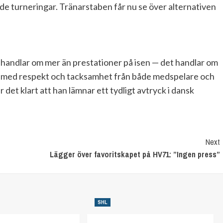
de turneringar. Tränarstaben får nu se över alternativen
t handlar om mer än prestationer på isen — det handlar om
get med respekt och tacksamhet från både medspelare och
 det klart att han lämnar ett tydligt avtryck i dansk
Next
Lägger över favoritskapet på HV71: ”Ingen press”
SHL