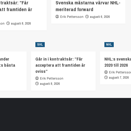
ntraktsår: ”Får
Svenska mästarna värvar NHL-
att framtiden är
meriterad forward
Erik Pettersson
augusti 6, 2026
son
augusti 8, 2026
SHL
NHL
ander
Går in i kontraktsår: ”Får
NHL:s svenska
:s bästa
acceptera att framtiden är
2020 till 2026
oviss”
Erik Pettersso
augusti 7, 2026
Erik Pettersson
augusti 8, 2026