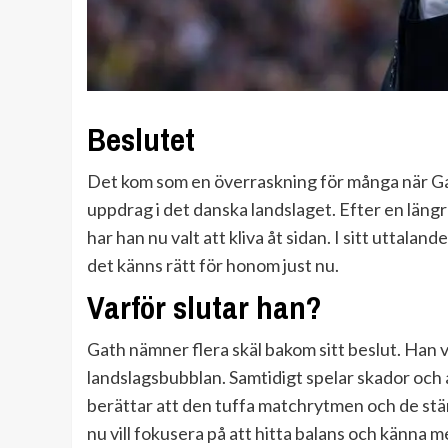
Beslutet
Det kom som en överraskning för många när Gath
uppdrag i det danska landslaget. Efter en längre
har han nu valt att kliva åt sidan. I sitt uttala
det känns rätt för honom just nu.
Varför slutar han?
Gath nämner flera skäl bakom sitt beslut. Han vi
landslagsbubblan. Samtidigt spelar skador och
berättar att den tuffa matchrytmen och de stä
nu vill fokusera på att hitta balans och känna m