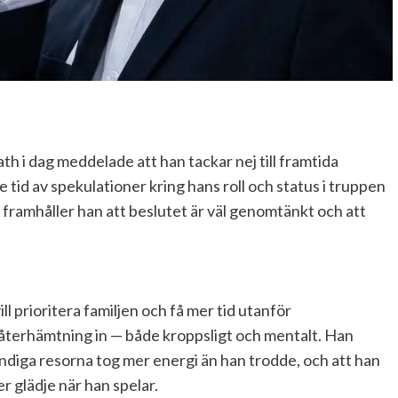
 i dag meddelade att han tackar nej till framtida
 tid av spekulationer kring hans roll och status i truppen
nde framhåller han att beslutet är väl genomtänkt och att
ll prioritera familjen och få mer tid utanför
 återhämtning in — både kroppsligt och mentalt. Han
ndiga resorna tog mer energi än han trodde, och att han
er glädje när han spelar.