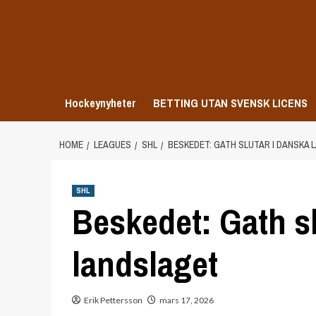
Skip
to
content
Hockeynyheter
BETTING UTAN SVENSK LICENS
HOME
LEAGUES
SHL
BESKEDET: GATH SLUTAR I DANSKA
SHL
Beskedet: Gath sl
landslaget
Erik Pettersson
mars 17, 2026