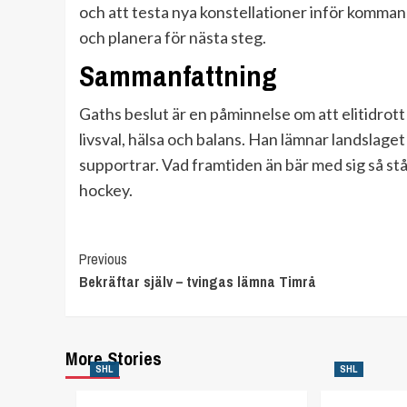
och att testa nya konstellationer inför komman
och planera för nästa steg.
Sammanfattning
Gaths beslut är en påminnelse om att elitidrot
livsval, hälsa och balans. Han lämnar landsla
supportrar. Vad framtiden än bär med sig så står
hockey.
Continue
Previous
Bekräftar själv – tvingas lämna Timrå
Reading
More Stories
SHL
SHL