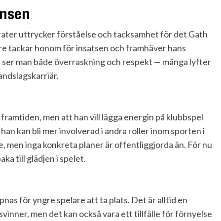
ansen
rater uttrycker förståelse och tacksamhet för det Gath
re tackar honom för insatsen och framhäver hans
n ser man både överraskning och respekt — många lyfter
andslagskarriär.
 framtiden, men att han vill lägga energin på klubbspel
an kan bli mer involverad i andra roller inom sporten i
e, men inga konkreta planer är offentliggjorda än. För nu
ka till glädjen i spelet.
as för yngre spelare att ta plats. Det är alltid en
vinner, men det kan också vara ett tillfälle för förnyelse