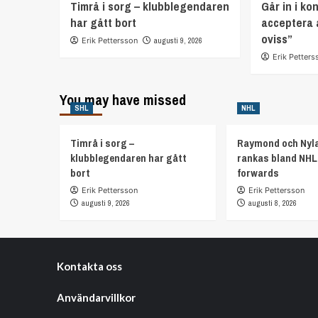
Timrå i sorg – klubblegendaren
Går in i ko
har gått bort
acceptera 
oviss”
Erik Pettersson
augusti 9, 2026
Erik Petters
You may have missed
SHL
NHL
Timrå i sorg –
Raymond och Nyl
klubblegendaren har gått
rankas bland NHL
bort
forwards
Erik Pettersson
Erik Pettersson
augusti 9, 2026
augusti 8, 2026
Kontakta oss
Användarvillkor