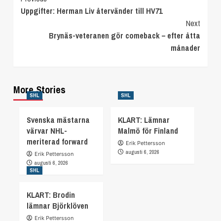
Uppgifter: Herman Liv återvänder till HV71
Reading
Next
Brynäs-veteranen gör comeback – efter åtta
månader
More Stories
SHL
SHL
Svenska mästarna
KLART: Lämnar
värvar NHL-
Malmö för Finland
meriterad forward
Erik Pettersson
augusti 6, 2026
Erik Pettersson
augusti 6, 2026
SHL
KLART: Brodin
lämnar Björklöven
Erik Pettersson