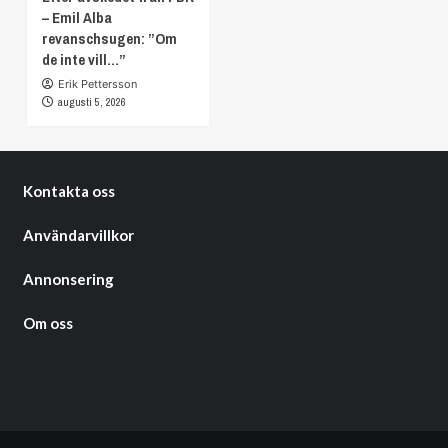
– Emil Alba
revanschsugen: ”Om
de inte vill…”
Erik Pettersson
augusti 5, 2026
Kontakta oss
Användarvillkor
Annonsering
Om oss