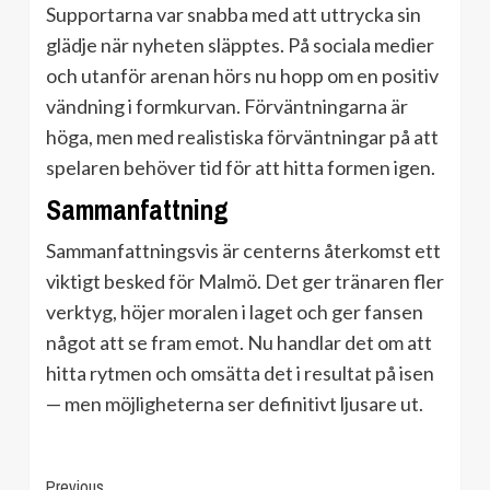
Supportarna var snabba med att uttrycka sin
glädje när nyheten släpptes. På sociala medier
och utanför arenan hörs nu hopp om en positiv
vändning i formkurvan. Förväntningarna är
höga, men med realistiska förväntningar på att
spelaren behöver tid för att hitta formen igen.
Sammanfattning
Sammanfattningsvis är centerns återkomst ett
viktigt besked för Malmö. Det ger tränaren fler
verktyg, höjer moralen i laget och ger fansen
något att se fram emot. Nu handlar det om att
hitta rytmen och omsätta det i resultat på isen
— men möjligheterna ser definitivt ljusare ut.
Continue
Previous