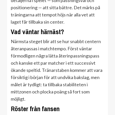
detaljerna i spelet — som passningsval och
positionering — att sitta bättre. Det märks på
träningarna att tempot höjs när alla vet att
laget får tillbaka sin center.
Vad väntar härnäst?
Närmsta steget blir att se hur snabbt centern
återanpassas i matchtempo. Först väntar
förmodligen några lätta återinpassningspass
och kanske ett par matcher i ett successivt
ökande speltid. Tränarstaben kommer att vara
försiktig i början för att undvika bakslag, men
målet är tydligt: ta tillbaka stabiliteten i
mittzonen och plocka poäng så fort som
möjligt.
Röster från fansen