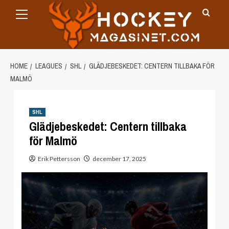
Primary
Skip
Menu
to
content
HOME
LEAGUES
SHL
GLÄDJEBESKEDET: CENTERN TILLBAKA FÖR
MALMÖ
SHL
Glädjebeskedet: Centern tillbaka
för Malmö
Erik Pettersson
december 17, 2025