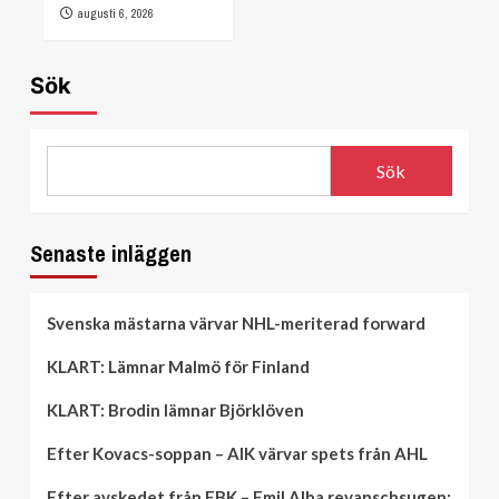
augusti 6, 2026
Sök
Sök
Senaste inläggen
Svenska mästarna värvar NHL-meriterad forward
KLART: Lämnar Malmö för Finland
KLART: Brodin lämnar Björklöven
Efter Kovacs-soppan – AIK värvar spets från AHL
Efter avskedet från FBK – Emil Alba revanschsugen: