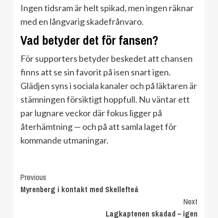
Ingen tidsram är helt spikad, men ingen räknar
med en långvarig skadefrånvaro.
Vad betyder det för fansen?
För supporters betyder beskedet att chansen
finns att se sin favorit på isen snart igen.
Glädjen syns i sociala kanaler och på läktaren är
stämningen försiktigt hoppfull. Nu väntar ett
par lugnare veckor där fokus ligger på
återhämtning — och på att samla laget för
kommande utmaningar.
Continue
Previous
Myrenberg i kontakt med Skellefteå
Reading
Next
Lagkaptenen skadad – igen