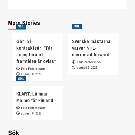
More Stories
SHL
SHL
Går in i
Svenska mästarna
kontraktsår: ”Får
värvar NHL-
acceptera att
meriterad forward
framtiden är oviss”
Erik Pettersson
augusti 6, 2026
Erik Pettersson
augusti 8, 2026
SHL
KLART: Lämnar
Malmö för Finland
Erik Pettersson
augusti 6, 2026
Sök