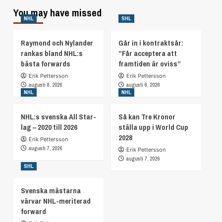
You may have missed
NHL
SHL
Raymond och Nylander
Går in i kontraktsår:
rankas bland NHL:s
”Får acceptera att
bästa forwards
framtiden är oviss”
Erik Pettersson
Erik Pettersson
augusti 8, 2026
augusti 8, 2026
NHL
NHL
NHL:s svenska All Star-
Så kan Tre Kronor
lag – 2020 till 2026
ställa upp i World Cup
2028
Erik Pettersson
augusti 7, 2026
Erik Pettersson
augusti 7, 2026
SHL
Svenska mästarna
värvar NHL-meriterad
forward