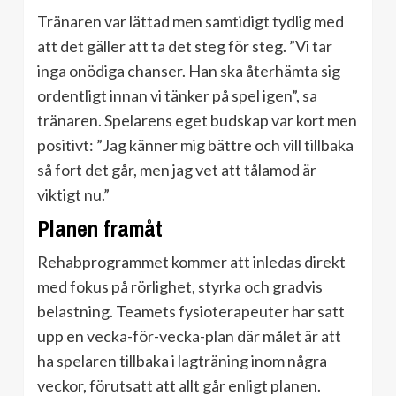
Tränaren var lättad men samtidigt tydlig med
att det gäller att ta det steg för steg. ”Vi tar
inga onödiga chanser. Han ska återhämta sig
ordentligt innan vi tänker på spel igen”, sa
tränaren. Spelarens eget budskap var kort men
positivt: ”Jag känner mig bättre och vill tillbaka
så fort det går, men jag vet att tålamod är
viktigt nu.”
Planen framåt
Rehabprogrammet kommer att inledas direkt
med fokus på rörlighet, styrka och gradvis
belastning. Teamets fysioterapeuter har satt
upp en vecka-för-vecka-plan där målet är att
ha spelaren tillbaka i lagträning inom några
veckor, förutsatt att allt går enligt planen.