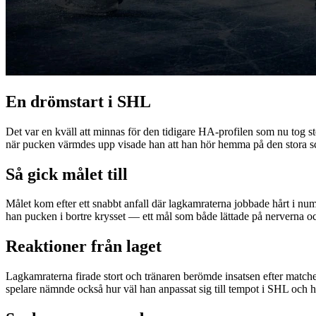
En drömstart i SHL
Det var en kväll att minnas för den tidigare HA-profilen som nu tog s
när pucken värmdes upp visade han att han hör hemma på den stora s
Så gick målet till
Målet kom efter ett snabbt anfall där lagkamraterna jobbade hårt i num
han pucken i bortre krysset — ett mål som både lättade på nerverna o
Reaktioner från laget
Lagkamraterna firade stort och tränaren berömde insatsen efter matchen.
spelare nämnde också hur väl han anpassat sig till tempot i SHL och 