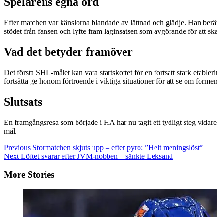
Spelarens egna ord
Efter matchen var känslorna blandade av lättnad och glädje. Han berätta
stödet från fansen och lyfte fram laginsatsen som avgörande för att sk
Vad det betyder framöver
Det första SHL-målet kan vara startskottet för en fortsatt stark etabler
fortsätta ge honom förtroende i viktiga situationer för att se om formen 
Slutsats
En framgångsresa som började i HA har nu tagit ett tydligt steg vidar
mål.
Continue
Previous
Stormatchen skjuts upp – efter pyro: ”Helt meningslöst”
Next
Löftet svarar efter JVM-nobben – sänkte Leksand
Reading
More Stories