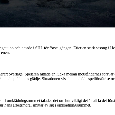
teget upp och nätade i SHL för första gången. Efter en stark säsong i 
cenen.
erärt överläge. Spelaren hittade en lucka mellan motståndarnas försvar 
ch tände publikens glädje. Situationen visade upp både spelförståelse 
 I omklädningsrummet talades det om hur viktigt det är att få det första
hur hans arbetsmoral smittar av sig i omklädningsrummet.