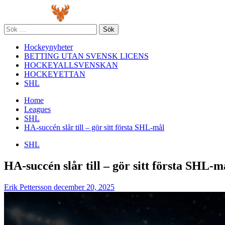
Skip
Primary
to
Menu
content
Sök
efter:
Hockeynyheter
BETTING UTAN SVENSK LICENS
HOCKEYALLSVENSKAN
HOCKEYETTAN
SHL
Home
Leagues
SHL
HA-succén slår till – gör sitt första SHL-mål
SHL
HA-succén slår till – gör sitt första SHL-m
Erik Pettersson
december 20, 2025