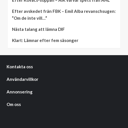
Efter Kovacs-soppan – AIK värvar spets från AHL
Efter avskedet från FBK – Emil Alba revanschsugen:
”Om de inte vill…”
Nästa talang att lämna DIF
Klart: Lämnar efter fem säsonger
Kontakta oss
Användarvillkor
Annonsering
Om oss