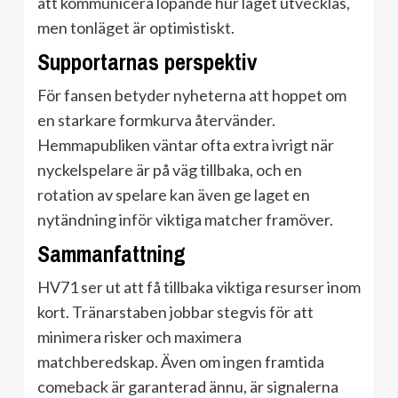
att kommunicera löpande hur läget utvecklas,
men tonläget är optimistiskt.
Supportarnas perspektiv
För fansen betyder nyheterna att hoppet om
en starkare formkurva återvänder.
Hemmapubliken väntar ofta extra ivrigt när
nyckelspelare är på väg tillbaka, och en
rotation av spelare kan även ge laget en
nytändning inför viktiga matcher framöver.
Sammanfattning
HV71 ser ut att få tillbaka viktiga resurser inom
kort. Tränarstaben jobbar stegvis för att
minimera risker och maximera
matchberedskap. Även om ingen framtida
comeback är garanterad ännu, är signalerna