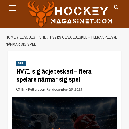
Primary
Skip
Menu
to
content
HOME
LEAGUES
SHL
HV71:S GLÄDJEBESKED – FLERA SPELARE
NÄRMAR SIG SPEL
SHL
HV71:s glädjebesked – flera
spelare närmar sig spel
Erik Pettersson
december 29, 2025