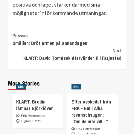
positiva och laget stärker därmed sina
möjligheter inför kommande utmaningar.
Continue
Previous
Smällen: Bröt armen på annandagen
Reading
Next
KLART: David Tomásek återvänder till Färjestad
More Stories
SHL
SHL
KLART: Brodin
Efter avskedet från
lämnar Björklöven
FBK – Emil Alba
revanschsugen:
Erik Pettersson
”Om de inte vill…”
augusti 6, 2026
Erik Pettersson