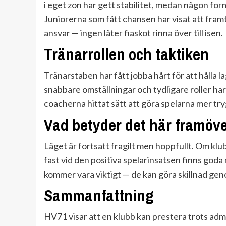
i eget zon har gett stabilitet, medan någon for
Juniorerna som fått chansen har visat att framti
ansvar — ingen låter fiaskot rinna över till isen.
Tränarrollen och taktiken
Tränarstaben har fått jobba hårt för att hålla l
snabbare omställningar och tydligare roller har
coacherna hittat sätt att göra spelarna mer trygg
Vad betyder det här framöv
Läget är fortsatt fragilt men hoppfullt. Om kl
fast vid den positiva spelarinsatsen finns god
kommer vara viktigt — de kan göra skillnad geno
Sammanfattning
HV71 visar att en klubb kan prestera trots admin