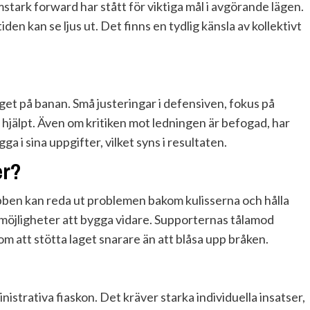
mstark forward har stått för viktiga mål i avgörande lägen.
den kan se ljus ut. Det finns en tydlig känsla av kollektivt
aget på banan. Små justeringar i defensiven, fokus på
 hjälpt. Även om kritiken mot ledningen är befogad, har
a i sina uppgifter, vilket syns i resultaten.
er?
ubben kan reda ut problemen bakom kulisserna och hålla
a möjligheter att bygga vidare. Supporternas tålamod
m att stötta laget snarare än att blåsa upp bråken.
istrativa fiaskon. Det kräver starka individuella insatser,