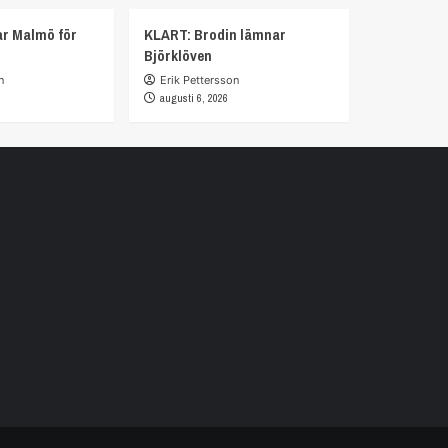
r Malmö för
KLART: Brodin lämnar
Björklöven
n
Erik Pettersson
augusti 6, 2026