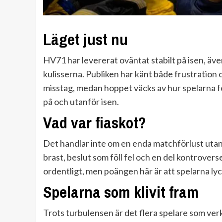
Läget just nu
HV71 har levererat oväntat stabilt på isen, äve
kulisserna. Publiken har känt både frustratio
misstag, medan hoppet väcks av hur spelarna f
på och utanför isen.
Vad var fiaskot?
Det handlar inte om en enda matchförlust utan
brast, beslut som föll fel och en del kontrover
ordentligt, men poängen här är att spelarna lyc
Spelarna som klivit fram
Trots turbulensen är det flera spelare som ver