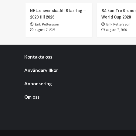
NHL:s svenska All Star-lag –
Så kan Tre Kronor
2020 till 2026
World Cup 2028
Erik Pettersson
Erik Pettersson
augusti 7, 2026
augusti 7, 2026
Kontakta oss
Användarvillkor
Annonsering
Om oss