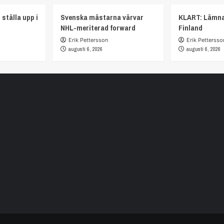
 ställa upp i
Svenska mästarna värvar
KLART: Lämna
NHL-meriterad forward
Finland
Erik Pettersson
Erik Pettersso
augusti 6, 2026
augusti 6, 2026