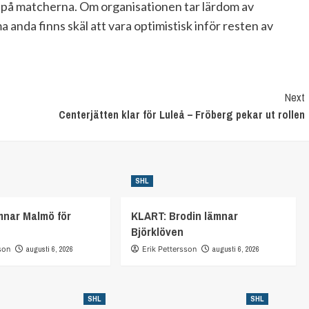
era på matcherna. Om organisationen tar lärdom av
anda finns skäl att vara optimistisk inför resten av
Next
Centerjätten klar för Luleå – Fröberg pekar ut rollen
SHL
mnar Malmö för
KLART: Brodin lämnar
Björklöven
son
augusti 6, 2026
Erik Pettersson
augusti 6, 2026
SHL
SHL