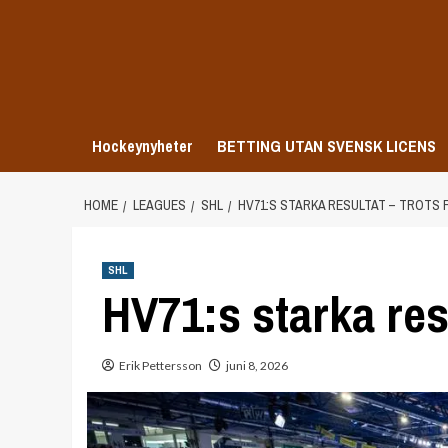
Skip
to
content
Hockeynyheter
BETTING UTAN SVENSK LICENS
HOME
LEAGUES
SHL
HV71:S STARKA RESULTAT – TROTS 
SHL
HV71:s starka resu
Erik Pettersson
juni 8, 2026