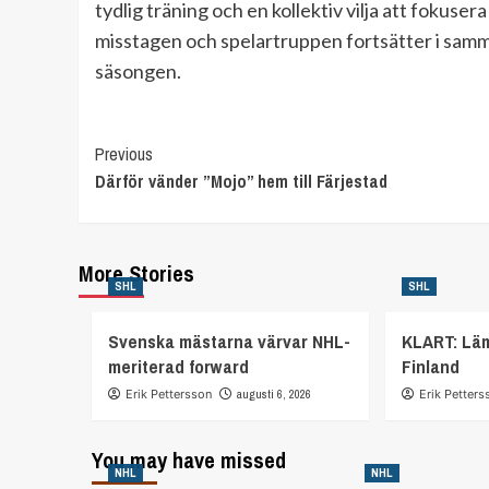
tydlig träning och en kollektiv vilja att fokus
misstagen och spelartruppen fortsätter i samma 
säsongen.
Continue
Previous
Därför vänder ”Mojo” hem till Färjestad
Reading
More Stories
SHL
SHL
Svenska mästarna värvar NHL-
KLART: Lä
meriterad forward
Finland
Erik Pettersson
augusti 6, 2026
Erik Petters
You may have missed
NHL
NHL