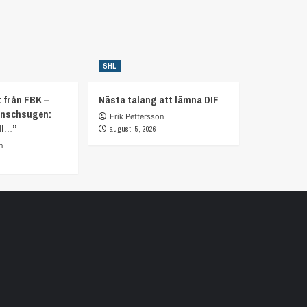
SHL
 från FBK –
Nästa talang att lämna DIF
anschsugen:
Erik Pettersson
ll…”
augusti 5, 2026
n