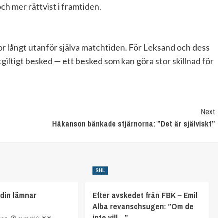
ch mer rättvist i framtiden.
or långt utanför själva matchtiden. För Leksand och dess
giltigt besked — ett besked som kan göra stor skillnad för
Next
Håkanson bänkade stjärnorna: ”Det är själviskt”
SHL
din lämnar
Efter avskedet från FBK – Emil
Alba revanschsugen: ”Om de
inte vill…”