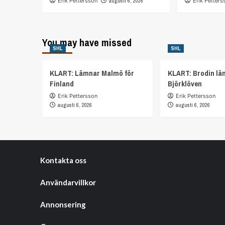
Erik Pettersson
augusti 6, 2026
Erik Petters
You may have missed
SHL
SHL
KLART: Lämnar Malmö för
KLART: Brodin lä
Finland
Björklöven
Erik Pettersson
Erik Pettersson
augusti 6, 2026
augusti 6, 2026
Kontakta oss
Användarvillkor
Annonsering