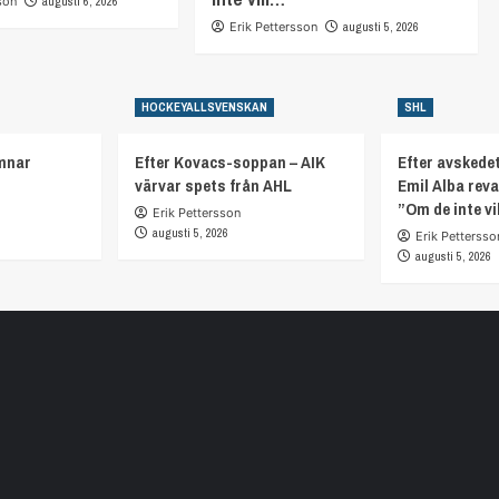
son
augusti 6, 2026
Erik Pettersson
augusti 5, 2026
HOCKEYALLSVENSKAN
SHL
mnar
Efter Kovacs-soppan – AIK
Efter avskedet
värvar spets från AHL
Emil Alba rev
”Om de inte vi
Erik Pettersson
augusti 5, 2026
Erik Pettersso
augusti 5, 2026