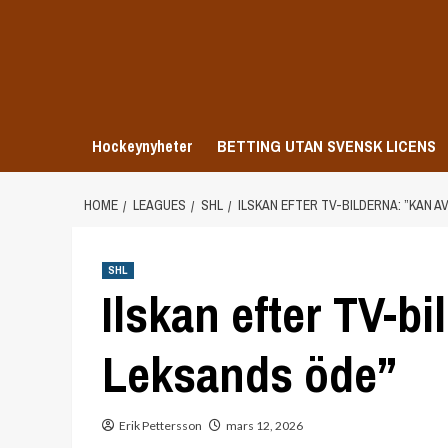
Skip
to
content
Hockeynyheter
BETTING UTAN SVENSK LICENS
HOME
LEAGUES
SHL
ILSKAN EFTER TV-BILDERNA: ”KAN 
SHL
Ilskan efter TV-b
Leksands öde”
Erik Pettersson
mars 12, 2026