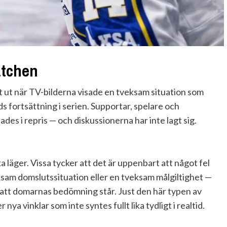
atchen
t ut när TV-bilderna visade en tveksam situation som
 fortsättning i serien. Supportar, spelare och
es i repris — och diskussionerna har inte lagt sig.
ika läger. Vissa tycker att det är uppenbart att något fel
ksam domslutssituation eller en tveksam målgiltighet —
att domarnas bedömning står. Just den här typen av
ya vinklar som inte syntes fullt lika tydligt i realtid.