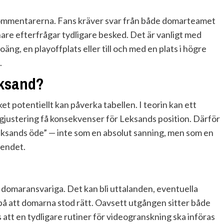
 kommentarerna. Fans kräver svar från både domarteamet
nare efterfrågar tydligare besked. Det är vanligt med
oäng, en playoffplats eller till och med en plats i högre
.
eksand?
et potentiellt kan påverka tabellen. I teorin kan ett
gjustering få konsekvenser för Leksands position. Därför
eksands öde” — inte som en absolut sanning, men som en
ärendet.
 domaransvariga. Det kan bli uttalanden, eventuella
 på att domarna stod rätt. Oavsett utgången sitter både
att en tydligare rutiner för videogranskning ska införas