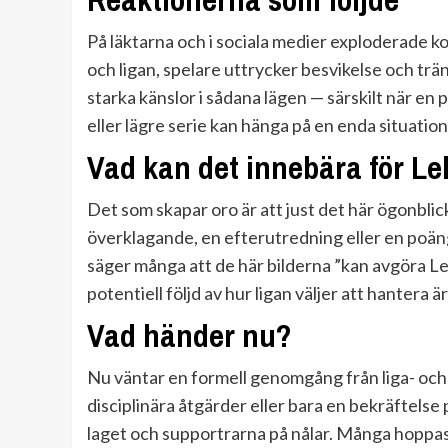
På läktarna och i sociala medier exploderade
och ligan, spelare uttrycker besvikelse och trä
starka känslor i sådana lägen — särskilt när en p
eller lägre serie kan hänga på en enda situation
Vad kan det innebära för L
Det som skapar oro är att just det här ögonblick
överklagande, en efterutredning eller en poän
säger många att de här bilderna ”kan avgöra L
potentiell följd av hur ligan väljer att hantera 
Vad händer nu?
Nu väntar en formell genomgång från liga- och
disciplinära åtgärder eller bara en bekräftelse
laget och supportrarna på nålar. Många hoppas 