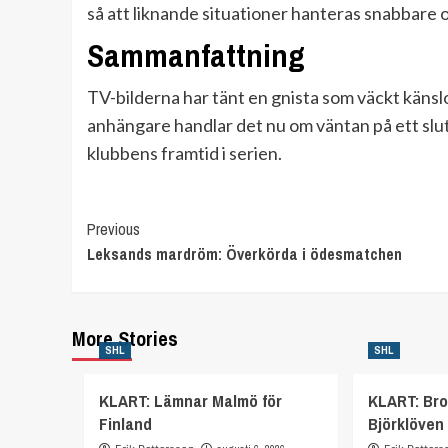
så att liknande situationer hanteras snabbare o
Sammanfattning
TV-bilderna har tänt en gnista som väckt känsl
anhängare handlar det nu om väntan på ett slut
klubbens framtid i serien.
Continue
Previous
Leksands mardröm: Överkörda i ödesmatchen
Reading
More Stories
SHL
SHL
KLART: Lämnar Malmö för
KLART: Bro
Finland
Björklöven