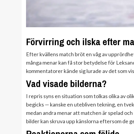
Förvirring och ilska efter m
Efter kvällens match bröt en våg av upprördhe
många menar kan få stor betydelse för Leksands
kommentatorer kände sig lurade av det som visad
Vad visade bilderna?
I repris syns en situation som tolkas olika av ol
begicks — kanske en utebliven tekning, en tve
medan andra menar att matchen är spelad och 
bilder kan skruva upp känslorna eftersom de ger n
Reaktionerna som följde