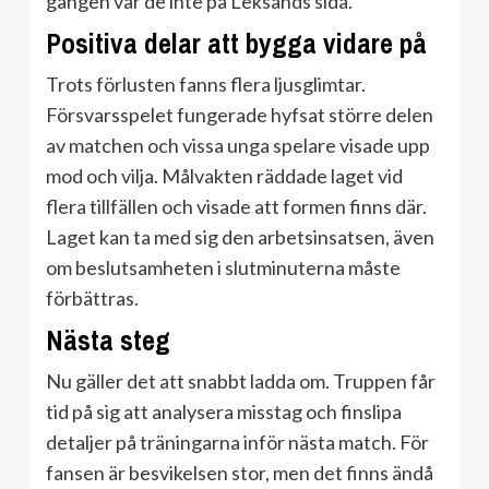
gången var de inte på Leksands sida.
Positiva delar att bygga vidare på
Trots förlusten fanns flera ljusglimtar.
Försvarsspelet fungerade hyfsat större delen
av matchen och vissa unga spelare visade upp
mod och vilja. Målvakten räddade laget vid
flera tillfällen och visade att formen finns där.
Laget kan ta med sig den arbetsinsatsen, även
om beslutsamheten i slutminuterna måste
förbättras.
Nästa steg
Nu gäller det att snabbt ladda om. Truppen får
tid på sig att analysera misstag och finslipa
detaljer på träningarna inför nästa match. För
fansen är besvikelsen stor, men det finns ändå