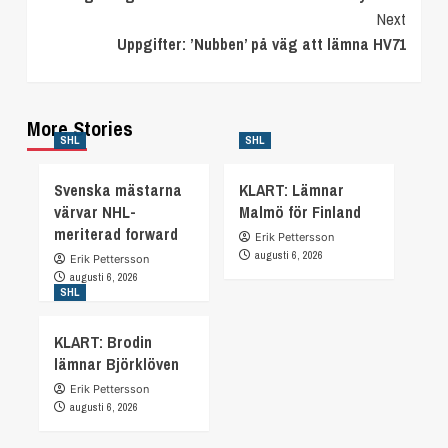
Reading
Next
Uppgifter: ’Nubben’ på väg att lämna HV71
More Stories
SHL
SHL
Svenska mästarna
KLART: Lämnar
värvar NHL-
Malmö för Finland
meriterad forward
Erik Pettersson
augusti 6, 2026
Erik Pettersson
augusti 6, 2026
SHL
KLART: Brodin
lämnar Björklöven
Erik Pettersson
augusti 6, 2026