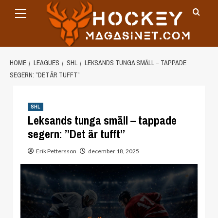
Primary
Skip
Menu
to
content
HOME
LEAGUES
SHL
LEKSANDS TUNGA SMÄLL – TAPPADE
SEGERN: ”DET ÄR TUFFT”
SHL
Leksands tunga smäll – tappade
segern: ”Det är tufft”
Erik Pettersson
december 18, 2025