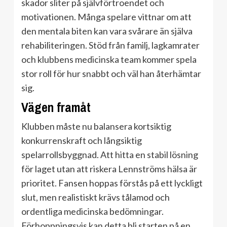
skador sliter på självförtroendet och
motivationen. Många spelare vittnar om att
den mentala biten kan vara svårare än själva
rehabiliteringen. Stöd från familj, lagkamrater
och klubbens medicinska team kommer spela
stor roll för hur snabbt och väl han återhämtar
sig.
Vägen framåt
Klubben måste nu balansera kortsiktig
konkurrenskraft och långsiktig
spelarrollsbyggnad. Att hitta en stabil lösning
för laget utan att riskera Lennströms hälsa är
prioritet. Fansen hoppas förstås på ett lyckligt
slut, men realistiskt krävs tålamod och
ordentliga medicinska bedömningar.
Förhoppningsvis kan detta bli starten på en