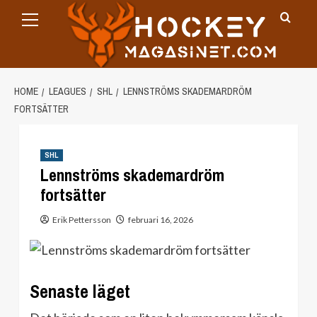
Primary
Skip
Menu
to
content
HOME
LEAGUES
SHL
LENNSTRÖMS SKADEMARDRÖM
FORTSÄTTER
SHL
Lennströms skademardröm
fortsätter
Erik Pettersson
februari 16, 2026
Senaste läget