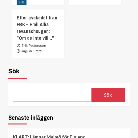
SHL
Efter avskedet från
FBK – Emil Alba
revanschsugen:
”Om de inte vill…”
Erik Pettersson
augusti 5, 2026
Sök
Sök
Senaste inläggen
KLART: Lämnar Malmö för Finland