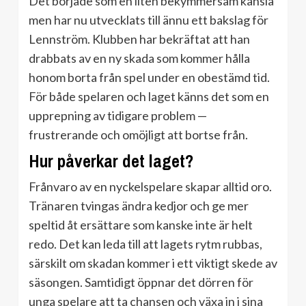
Det började som en liten bekymmersam känsla
men har nu utvecklats till ännu ett bakslag för
Lennström. Klubben har bekräftat att han
drabbats av en ny skada som kommer hålla
honom borta från spel under en obestämd tid.
För både spelaren och laget känns det som en
upprepning av tidigare problem —
frustrerande och omöjligt att bortse från.
Hur påverkar det laget?
Frånvaro av en nyckelspelare skapar alltid oro.
Tränaren tvingas ändra kedjor och ge mer
speltid åt ersättare som kanske inte är helt
redo. Det kan leda till att lagets rytm rubbas,
särskilt om skadan kommer i ett viktigt skede av
säsongen. Samtidigt öppnar det dörren för
unga spelare att ta chansen och växa in i sina