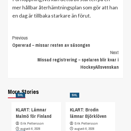
mer hållbar återhämtningsplan som gör att han
en dag är tillbaka starkare än förut.
Continue
Previous
Opererad – missar resten av säsongen
Reading
Next
Missad registrering – spelaren blir kvar i
HockeyAllsvenskan
More Stories
SHL
SHL
KLART: Lämnar
KLART: Brodin
Malmö för Finland
lämnar Björklöven
Erik Pettersson
Erik Pettersson
augusti 6, 2026
augusti 6, 2026