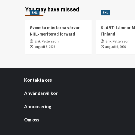
You may have missed
SHL
SHL
Svenska mästarna värvar
KLART: Lämnar M
NHL-meriterad forward
Finland
Erik Pettersson
Erik Pettersson
augusti 6, 2026
augusti 6, 2026
Kontakta oss
Användarvillkor
Annonsering
Om oss