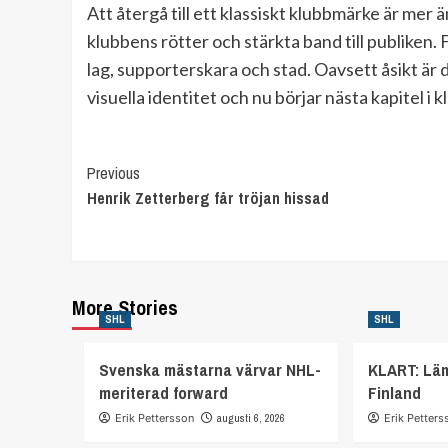
Att återgå till ett klassiskt klubbmärke är mer ä
klubbens rötter och stärkta band till publiken.
lag, supporterskara och stad. Oavsett åsikt är d
visuella identitet och nu börjar nästa kapitel i 
Continue
Previous
Henrik Zetterberg får tröjan hissad
Reading
More Stories
SHL
SHL
Svenska mästarna värvar NHL-
KLART: Lä
meriterad forward
Finland
Erik Pettersson
augusti 6, 2026
Erik Petters