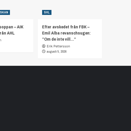
NSKAN
SHL
soppan – AIK
Efter avskedet från FBK –
från AHL
Emil Alba revanschsugen:
”Om de inte vill…”
n
Erik Pettersson
augusti 5, 2026