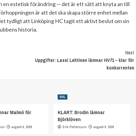
n en estetisk förändring — det är ett sätt att knyta an till
 Förhoppningen är att det ska skapa större enhet mellan
et tydligt att Linköping HC tagit ett aktivt beslut om sin
klubbens historia.
Next
Uppgifter: Lassi Lehtinen lämnar HV71 – klar för
konkurrenten
SHL
mnar Malmö för
KLART: Brodin lämnar
Björklöven
son
augusti 6, 2026
Erik Pettersson
augusti 6, 2026