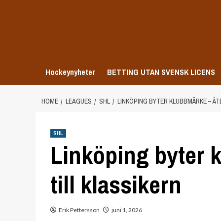
Skip
to
content
Hockeynyheter
BETTING UTAN SVENSK LICENS
HOME
LEAGUES
SHL
LINKÖPING BYTER KLUBBMÄRKE – ÅT
SHL
Linköping byter 
till klassikern
Erik Pettersson
juni 1, 2026