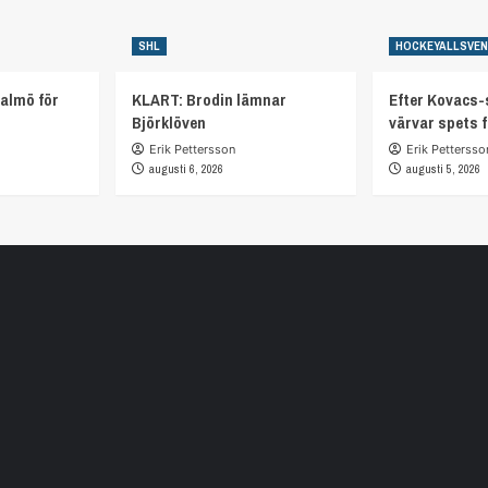
SHL
HOCKEYALLSVE
almö för
KLART: Brodin lämnar
Efter Kovacs-
Björklöven
värvar spets 
Erik Pettersson
Erik Pettersso
augusti 6, 2026
augusti 5, 2026