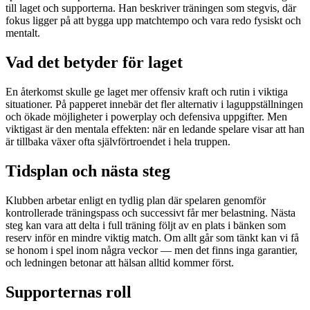
till laget och supporterna. Han beskriver träningen som stegvis, där
fokus ligger på att bygga upp matchtempo och vara redo fysiskt och
mentalt.
Vad det betyder för laget
En återkomst skulle ge laget mer offensiv kraft och rutin i viktiga
situationer. På papperet innebär det fler alternativ i laguppställningen
och ökade möjligheter i powerplay och defensiva uppgifter. Men
viktigast är den mentala effekten: när en ledande spelare visar att han
är tillbaka växer ofta självförtroendet i hela truppen.
Tidsplan och nästa steg
Klubben arbetar enligt en tydlig plan där spelaren genomför
kontrollerade träningspass och successivt får mer belastning. Nästa
steg kan vara att delta i full träning följt av en plats i bänken som
reserv inför en mindre viktig match. Om allt går som tänkt kan vi få
se honom i spel inom några veckor — men det finns inga garantier,
och ledningen betonar att hälsan alltid kommer först.
Supporternas roll