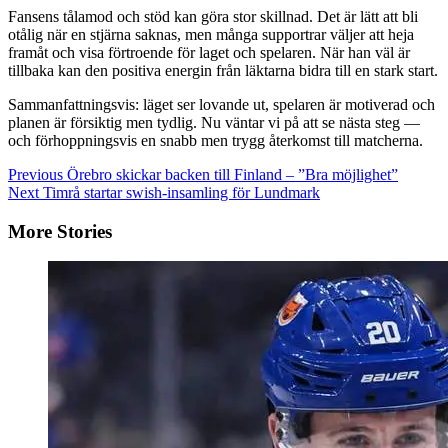
Fansens tålamod och stöd kan göra stor skillnad. Det är lätt att bli
otålig när en stjärna saknas, men många supportrar väljer att heja
framåt och visa förtroende för laget och spelaren. När han väl är
tillbaka kan den positiva energin från läktarna bidra till en stark start.
Sammanfattningsvis: läget ser lovande ut, spelaren är motiverad och
planen är försiktig men tydlig. Nu väntar vi på att se nästa steg —
och förhoppningsvis en snabb men trygg återkomst till matcherna.
Continue
Previous
Örebro skickar backen till Finland – ”Bra möjlighet”
Next
Timrå startar swish-insamling för Lundmark
Reading
More Stories