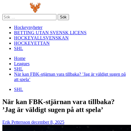
Skip
Primary
to
Menu
content
Sök
efter:
Hockeynyheter
BETTING UTAN SVENSK LICENS
HOCKEYALLSVENSKAN
HOCKEYETTAN
SHL
Home
Leagues
SHL
När kan FBK‑stjärnan vara tillbaka? ’Jag är väldigt sugen på
att spela’
SHL
När kan FBK‑stjärnan vara tillbaka?
’Jag är väldigt sugen på att spela’
Erik Pettersson
december 8, 2025