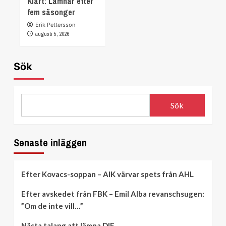
Klart: Lämnar efter
fem säsonger
Erik Pettersson
augusti 5, 2026
Sök
Sök
Senaste inläggen
Efter Kovacs-soppan – AIK värvar spets från AHL
Efter avskedet från FBK – Emil Alba revanschsugen:
”Om de inte vill…”
Nästa talang att lämna DIF