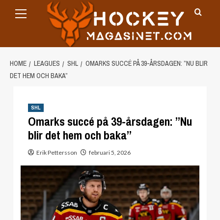
Primary
Skip
Menu
to
content
HOME
LEAGUES
SHL
OMARKS SUCCÉ PÅ 39-ÅRSDAGEN: ”NU BLIR
DET HEM OCH BAKA”
SHL
Omarks succé på 39-årsdagen: ”Nu
blir det hem och baka”
Erik Pettersson
februari 5, 2026