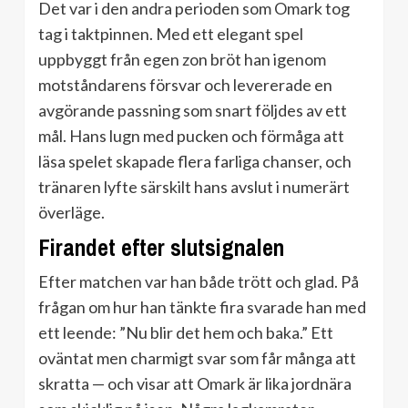
Det var i den andra perioden som Omark tog
tag i taktpinnen. Med ett elegant spel
uppbyggt från egen zon bröt han igenom
motståndarens försvar och levererade en
avgörande passning som snart följdes av ett
mål. Hans lugn med pucken och förmåga att
läsa spelet skapade flera farliga chanser, och
tränaren lyfte särskilt hans avslut i numerärt
överläge.
Firandet efter slutsignalen
Efter matchen var han både trött och glad. På
frågan om hur han tänkte fira svarade han med
ett leende: ”Nu blir det hem och baka.” Ett
oväntat men charmigt svar som får många att
skratta — och visar att Omark är lika jordnära