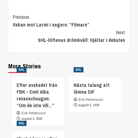
Continue
Previous
Ilskan mot Larmi i segern: ”Filmare”
Reading
Next
SHL-löftenas drömkväll: Hjältar i debuten
More Stories
SHL
SHL
Efter avskedet från
Nästa talang att
FBK – Emil Alba
lämna DIF
revanschsugen:
Erik Pettersson
”Om de inte vill…”
augusti 5, 2026
Erik Pettersson
augusti 5, 2026
SHL