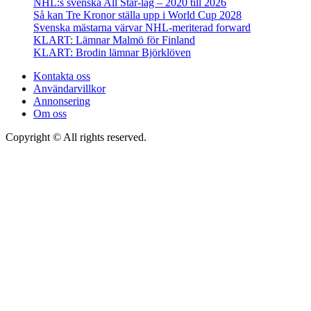
NHL:s svenska All Star-lag – 2020 till 2026
Så kan Tre Kronor ställa upp i World Cup 2028
Svenska mästarna värvar NHL-meriterad forward
KLART: Lämnar Malmö för Finland
KLART: Brodin lämnar Björklöven
Kontakta oss
Användarvillkor
Annonsering
Om oss
Copyright © All rights reserved.