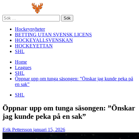
Skip
Primary
to
Menu
content
Sök
efter:
Hockeynyheter
BETTING UTAN SVENSK LICENS
HOCKEYALLSVENSKAN
HOCKEYETTAN
SHL
Home
Leagues
SHL
Öppnar upp om tunga säsongen: ”Önskar jag kunde peka på
en sak”
SHL
Öppnar upp om tunga säsongen: ”Önskar
jag kunde peka på en sak”
Erik Pettersson
januari 15, 2026