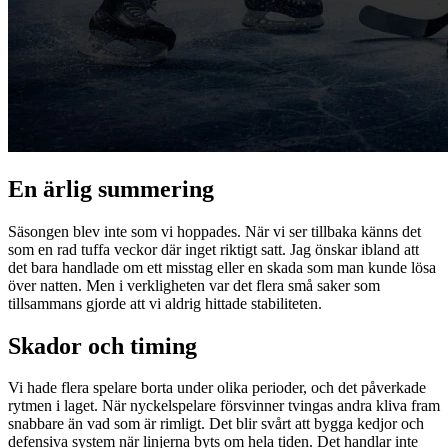
En ärlig summering
Säsongen blev inte som vi hoppades. När vi ser tillbaka känns det
som en rad tuffa veckor där inget riktigt satt. Jag önskar ibland att
det bara handlade om ett misstag eller en skada som man kunde lösa
över natten. Men i verkligheten var det flera små saker som
tillsammans gjorde att vi aldrig hittade stabiliteten.
Skador och timing
Vi hade flera spelare borta under olika perioder, och det påverkade
rytmen i laget. När nyckelspelare försvinner tvingas andra kliva fram
snabbare än vad som är rimligt. Det blir svårt att bygga kedjor och
defensiva system när linjerna byts om hela tiden. Det handlar inte