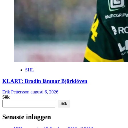
SHL
KLART: Brodin lämnar Björklöven
Erik Pettersson
augusti 6, 2026
Sök
Sök
Senaste inläggen