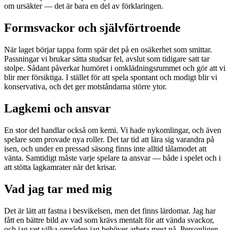
om ursäkter — det är bara en del av förklaringen.
Formsvackor och självförtroende
När laget börjar tappa form spär det på en osäkerhet som smittar.
Passningar vi brukar sätta studsar fel, avslut som tidigare satt tar
stolpe. Sådant påverkar humöret i omklädningsrummet och gör att vi
blir mer försiktiga. I stället för att spela spontant och modigt blir vi
konservativa, och det ger motståndarna större ytor.
Lagkemi och ansvar
En stor del handlar också om kemi. Vi hade nykomlingar, och även
spelare som provade nya roller. Det tar tid att lära sig varandra på
isen, och under en pressad säsong finns inte alltid tålamodet att
vänta. Samtidigt måste varje spelare ta ansvar — både i spelet och i
att stötta lagkamrater när det krisar.
Vad jag tar med mig
Det är lätt att fastna i besvikelsen, men det finns lärdomar. Jag har
fått en bättre bild av vad som krävs mentalt för att vända svackor,
och jag vet vilka områden jag behöver arbeta mest på. Personligen