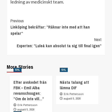
ledning av medicinskt team.
Continue
Previous
Linköping bekräftar: ”Räknar inte med att han
Reading
spelar”
Next
Experten: ”Luleå kan absolut ta sig till final igen”
More Stories
SHL
SHL
Efter avskedet från
Nästa talang att
FBK – Emil Alba
lämna DIF
revanschsugen:
Erik Pettersson
”Om de inte vill…”
augusti 5, 2026
Erik Pettersson
augusti 5, 2026