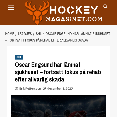
Primary
Skip
Menu
to
content
HOME
LEAGUES
SHL
OSCAR ENGSUND HAR LÄMNAT SJUKHUSET
– FORTSATT FOKUS PÅ REHAB EFTER ALLVARLIG SKADA
SHL
Oscar Engsund har lämnat
sjukhuset – fortsatt fokus på rehab
efter allvarlig skada
Erik Pettersson
december 1, 2025