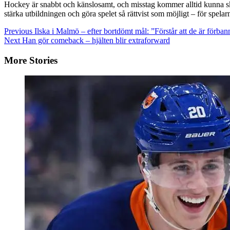
Hockey är snabbt och känslosamt, och misstag kommer alltid kunna ske. 
stärka utbildningen och göra spelet så rättvist som möjligt – för spela
Continue
Previous
Ilska i Malmö – efter bortdömt mål: ”Förstår att de är förba
Next
Han gör comeback – hjälten blir extraforward
Reading
More Stories