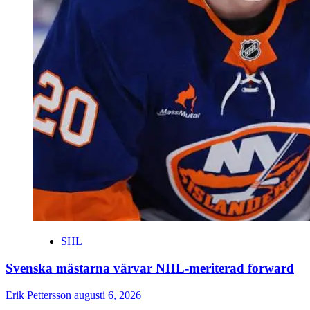
SHL
Svenska mästarna värvar NHL-meriterad forward
Erik Pettersson
augusti 6, 2026