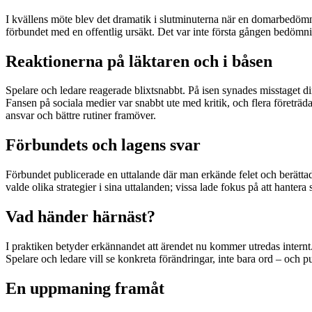
I kvällens möte blev det dramatik i slutminuterna när en domarbedömni
förbundet med en offentlig ursäkt. Det var inte första gången bedömn
Reaktionerna på läktaren och i båsen
Spelare och ledare reagerade blixtsnabbt. På isen synades misstaget dir
Fansen på sociala medier var snabbt ute med kritik, och flera företräd
ansvar och bättre rutiner framöver.
Förbundets och lagens svar
Förbundet publicerade en uttalande där man erkände felet och berättad
valde olika strategier i sina uttalanden; vissa lade fokus på att hantera
Vad händer härnäst?
I praktiken betyder erkännandet att ärendet nu kommer utredas internt
Spelare och ledare vill se konkreta förändringar, inte bara ord – och pu
En uppmaning framåt