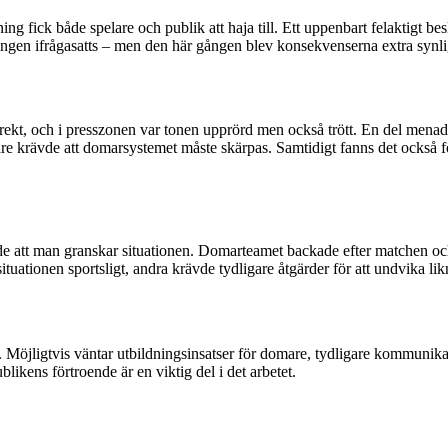
ng fick både spelare och publik att haja till. Ett uppenbart felaktigt 
ingen ifrågasatts – men den här gången blev konsekvenserna extra synli
ekt, och i presszonen var tonen upprörd men också trött. En del menade a
are krävde att domarsystemet måste skärpas. Samtidigt fanns det också f
e att man granskar situationen. Domarteamet backade efter matchen och 
 situationen sportsligt, andra krävde tydligare åtgärder för att undvika li
. Möjligtvis väntar utbildningsinsatser för domare, tydligare kommunik
blikens förtroende är en viktig del i det arbetet.