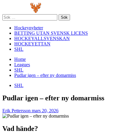
Skip
Primary
to
Menu
content
Sök
efter:
Hockeynyheter
BETTING UTAN SVENSK LICENS
HOCKEYALLSVENSKAN
HOCKEYETTAN
SHL
Home
Leagues
SHL
Pudlar igen – efter ny domarmiss
SHL
Pudlar igen – efter ny domarmiss
Erik Pettersson
mars 20, 2026
Vad hände?