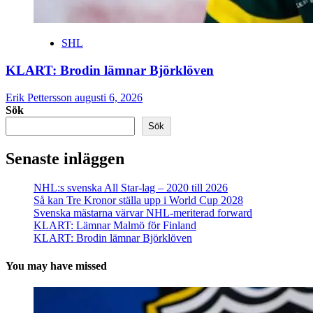
SHL
KLART: Brodin lämnar Björklöven
Erik Pettersson
augusti 6, 2026
Sök
Sök
Senaste inläggen
NHL:s svenska All Star-lag – 2020 till 2026
Så kan Tre Kronor ställa upp i World Cup 2028
Svenska mästarna värvar NHL-meriterad forward
KLART: Lämnar Malmö för Finland
KLART: Brodin lämnar Björklöven
You may have missed