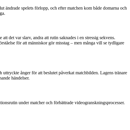
beslut ändrade spelets förlopp, och efter matchen kom både domarna och
ga.
tt det var slarv, andra att rutin saknades i en stressig sekvens.
örståelse för att människor gör misstag – men många vill se tydligare
uttryckte ånger för att beslutet påverkat matchbilden. Lagens tränare
knande händelser.
ationsrutin under matcher och förbättrade videogranskningsprocesser.