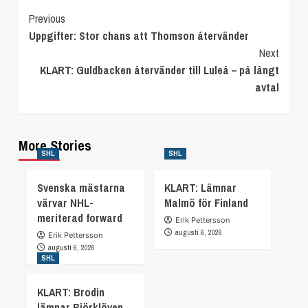
Continue
Previous
Uppgifter: Stor chans att Thomson återvänder
Reading
Next
KLART: Guldbacken återvänder till Luleå – på långt
avtal
More Stories
SHL
SHL
Svenska mästarna
KLART: Lämnar
värvar NHL-
Malmö för Finland
meriterad forward
Erik Pettersson
augusti 6, 2026
Erik Pettersson
augusti 6, 2026
SHL
KLART: Brodin
lämnar Björklöven