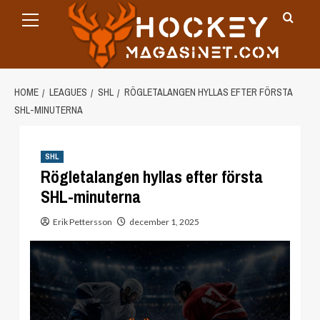
Primary
Skip
Menu
to
content
HOME
LEAGUES
SHL
RÖGLETALANGEN HYLLAS EFTER FÖRSTA
SHL-MINUTERNA
SHL
Rögletalangen hyllas efter första
SHL-minuterna
Erik Pettersson
december 1, 2025