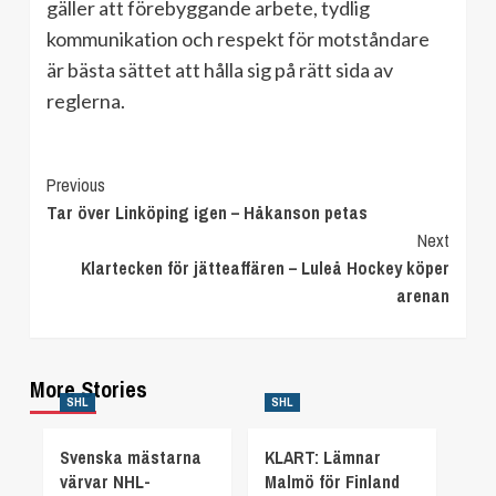
gäller att förebyggande arbete, tydlig
kommunikation och respekt för motståndare
är bästa sättet att hålla sig på rätt sida av
reglerna.
Continue
Previous
Tar över Linköping igen – Håkanson petas
Reading
Next
Klartecken för jätteaffären – Luleå Hockey köper
arenan
More Stories
SHL
SHL
Svenska mästarna
KLART: Lämnar
värvar NHL-
Malmö för Finland