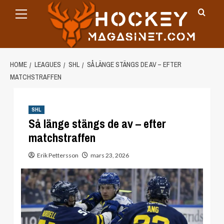
Primary
Skip
Menu
to
content
HOME
LEAGUES
SHL
SÅ LÄNGE STÄNGS DE AV – EFTER
MATCHSTRAFFEN
SHL
Så länge stängs de av – efter
matchstraffen
Erik Pettersson
mars 23, 2026