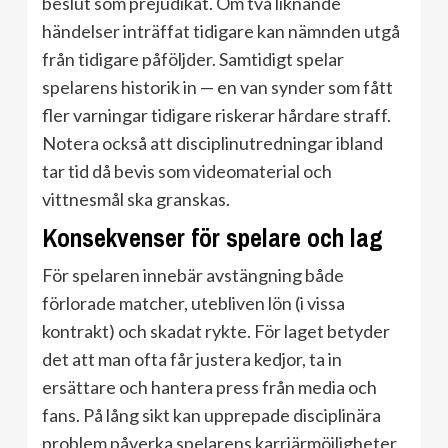
beslut som prejudikat. Om två liknande
händelser inträffat tidigare kan nämnden utgå
från tidigare påföljder. Samtidigt spelar
spelarens historik in — en van synder som fått
fler varningar tidigare riskerar hårdare straff.
Notera också att disciplinutredningar ibland
tar tid då bevis som videomaterial och
vittnesmål ska granskas.
Konsekvenser för spelare och lag
För spelaren innebär avstängning både
förlorade matcher, utebliven lön (i vissa
kontrakt) och skadat rykte. För laget betyder
det att man ofta får justera kedjor, ta in
ersättare och hantera press från media och
fans. På lång sikt kan upprepade disciplinära
problem påverka spelarens karriärmöjligheter