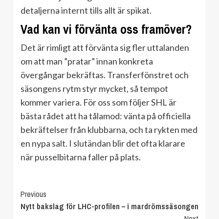
detaljerna internt tills allt är spikat.
Vad kan vi förvänta oss framöver?
Det är rimligt att förvänta sig fler uttalanden
om att man ”pratar” innan konkreta
övergångar bekräftas. Transferfönstret och
säsongens rytm styr mycket, så tempot
kommer variera. För oss som följer SHL är
bästa rådet att ha tålamod: vänta på officiella
bekräftelser från klubbarna, och ta rykten med
en nypa salt. I slutändan blir det ofta klarare
när pusselbitarna faller på plats.
Continue
Previous
Nytt bakslag för LHC-profilen – i mardrömssäsongen
Reading
Next