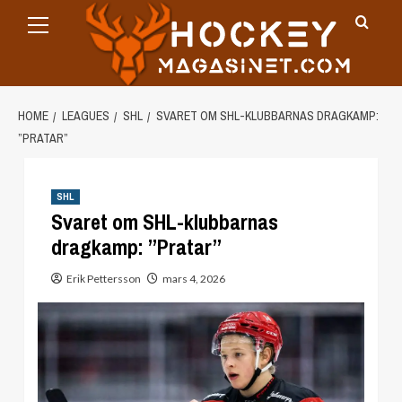
Primary
Skip
Menu
to
content
HOME
LEAGUES
SHL
SVARET OM SHL-KLUBBARNAS DRAGKAMP:
”PRATAR”
SHL
Svaret om SHL-klubbarnas
dragkamp: ”Pratar”
Erik Pettersson
mars 4, 2026