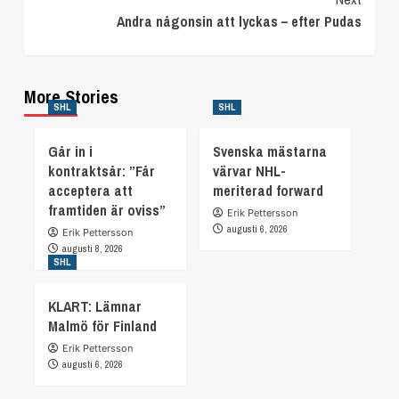
Andra någonsin att lyckas – efter Pudas
More Stories
SHL
SHL
Går in i
Svenska mästarna
kontraktsår: ”Får
värvar NHL-
acceptera att
meriterad forward
framtiden är oviss”
Erik Pettersson
augusti 6, 2026
Erik Pettersson
augusti 8, 2026
SHL
KLART: Lämnar
Malmö för Finland
Erik Pettersson
augusti 6, 2026