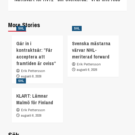
More Stories
SHL
SHL
Går in i
Svenska mästarna
kontraktsår: ”Får
värvar NHL-
acceptera att
meriterad forward
framtiden är oviss”
Erik Pettersson
augusti 6, 2026
Erik Pettersson
augusti 8, 2026
SHL
KLART: Lämnar
Malmö för Finland
Erik Pettersson
augusti 6, 2026