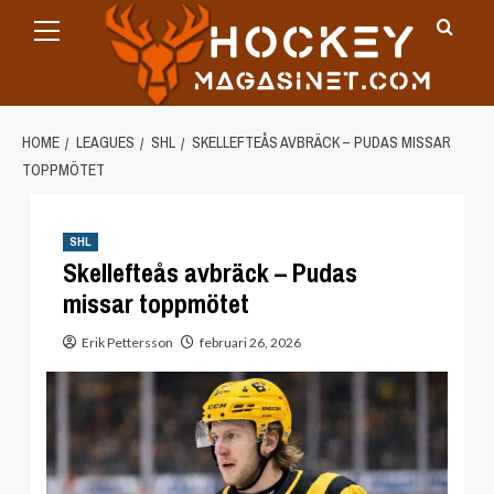
Primary
Skip
Menu
to
content
HOME
LEAGUES
SHL
SKELLEFTEÅS AVBRÄCK – PUDAS MISSAR
TOPPMÖTET
SHL
Skellefteås avbräck – Pudas
missar toppmötet
Erik Pettersson
februari 26, 2026