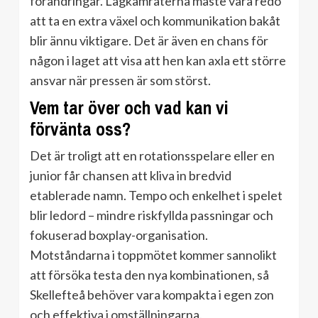
förändringar. Lagkamraterna måste vara redo
att ta en extra växel och kommunikation bakåt
blir ännu viktigare. Det är även en chans för
någon i laget att visa att hen kan axla ett större
ansvar när pressen är som störst.
Vem tar över och vad kan vi
förvänta oss?
Det är troligt att en rotationsspelare eller en
junior får chansen att kliva in bredvid
etablerade namn. Tempo och enkelhet i spelet
blir ledord – mindre riskfyllda passningar och
fokuserad boxplay-organisation.
Motståndarna i toppmötet kommer sannolikt
att försöka testa den nya kombinationen, så
Skellefteå behöver vara kompakta i egen zon
och effektiva i omställningarna.