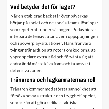
Vad betyder det för laget?
När en etablerad back står över påverkas
början på spelet och de specialteams-lösningar
som repeterats under säsongen. Pudas bidrar
inte bara defensivt utan även i uppspörjningen
och i powerplay-situationer. Hans frånvaro
tvingar tränarduon att rotera om kedjorna, ge
yngre spelare extra istid och förvänta sig att
andra ändå måste kliva fram och ta ansvar i
defensiva zonen.
Tränarens och lagkamraternas roll
Tränaren kommer med största sannolikhet att
försöka bevara struktur och trygghet i spelet,
snarare än att göra radikala taktiska