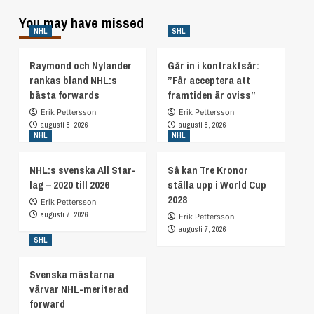
You may have missed
NHL
SHL
Raymond och Nylander
Går in i kontraktsår:
rankas bland NHL:s
”Får acceptera att
bästa forwards
framtiden är oviss”
Erik Pettersson
Erik Pettersson
augusti 8, 2026
augusti 8, 2026
NHL
NHL
NHL:s svenska All Star-
Så kan Tre Kronor
lag – 2020 till 2026
ställa upp i World Cup
2028
Erik Pettersson
augusti 7, 2026
Erik Pettersson
augusti 7, 2026
SHL
Svenska mästarna
värvar NHL-meriterad
forward