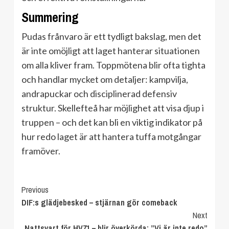
Summering
Pudas frånvaro är ett tydligt bakslag, men det
är inte omöjligt att laget hanterar situationen
om alla kliver fram. Toppmötena blir ofta tighta
och handlar mycket om detaljer: kampvilja,
andrapuckar och disciplinerad defensiv
struktur. Skellefteå har möjlighet att visa djup i
truppen – och det kan bli en viktig indikator på
hur redo laget är att hantera tuffa motgångar
framöver.
Continue
Previous
DIF:s glädjebesked – stjärnan gör comeback
Reading
Next
Nattsvart för HV71 – blir överkörda: ”Vi är inte redo”