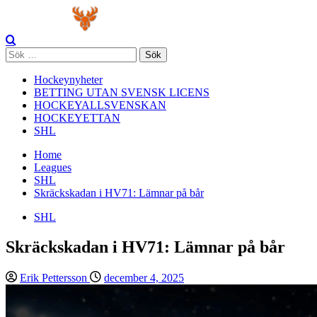
Skip
Primary
to
Menu
content
Sök
efter:
Hockeynyheter
BETTING UTAN SVENSK LICENS
HOCKEYALLSVENSKAN
HOCKEYETTAN
SHL
Home
Leagues
SHL
Skräckskadan i HV71: Lämnar på bår
SHL
Skräckskadan i HV71: Lämnar på bår
Erik Pettersson
december 4, 2025