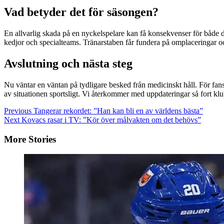
Vad betyder det för säsongen?
En allvarlig skada på en nyckelspelare kan få konsekvenser för både 
kedjor och specialteams. Tränarstaben får fundera på omplaceringar och e
Avslutning och nästa steg
Nu väntar en väntan på tydligare besked från medicinskt håll. För fanse
av situationen sportsligt. Vi återkommer med uppdateringar så fort kl
Continue
Previous
Tangerar rekordet: ”Han kan bli en av världens bästa”
Next
Kovacs rasar i TV: ”Kör över målvakten om det behövs”
Reading
More Stories