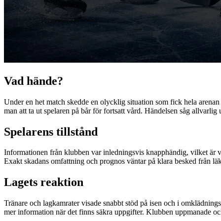
Vad hände?
Under en het match skedde en olycklig situation som fick hela arenan 
man att ta ut spelaren på bår för fortsatt vård. Händelsen såg allvarli
Spelarens tillstånd
Informationen från klubben var inledningsvis knapphändig, vilket är va
Exakt skadans omfattning och prognos väntar på klara besked från läkare
Lagets reaktion
Tränare och lagkamrater visade snabbt stöd på isen och i omklädningsru
mer information när det finns säkra uppgifter. Klubben uppmanade ock