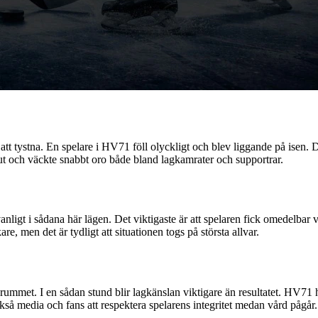
att tystna. En spelare i HV71 föll olyckligt och blev liggande på isen.
g ut och väckte snabbt oro både bland lagkamrater och supportrar.
nligt i sådana här lägen. Det viktigaste är att spelaren fick omedelbar 
, men det är tydligt att situationen togs på största allvar.
mmet. I en sådan stund blir lagkänslan viktigare än resultatet. HV71 har
så media och fans att respektera spelarens integritet medan vård pågår.