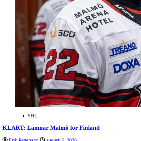
SHL
KLART: Lämnar Malmö för Finland
Erik Pettersson
augusti 6, 2026