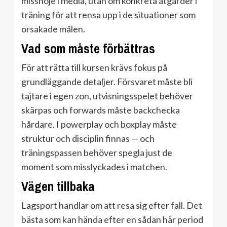
missnöje i media, utan om konkreta åtgärder i
träning för att rensa upp i de situationer som
orsakade målen.
Vad som måste förbättras
För att rätta till kursen krävs fokus på
grundläggande detaljer. Försvaret måste bli
tajtare i egen zon, utvisningsspelet behöver
skärpas och forwards måste backchecka
hårdare. I powerplay och boxplay måste
struktur och disciplin finnas — och
träningspassen behöver spegla just de
moment som misslyckades i matchen.
Vägen tillbaka
Lagsport handlar om att resa sig efter fall. Det
bästa som kan hända efter en sådan här period