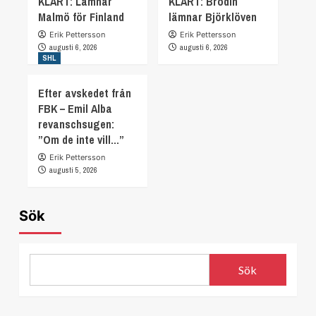
KLART: Lämnar
KLART: Brodin
Malmö för Finland
lämnar Björklöven
Erik Pettersson
Erik Pettersson
augusti 6, 2026
augusti 6, 2026
SHL
Efter avskedet från
FBK – Emil Alba
revanschsugen:
”Om de inte vill…”
Erik Pettersson
augusti 5, 2026
Sök
Sök