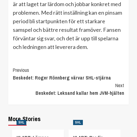
är att laget tar lärdom och jobbar konkret med
problemen. Med rätt inställning kan en pinsam
period bli startpunkten för ett starkare
samspel och bättre resultat framöver. Fansen
förväntar sig svar, och det är upp till spelarna
och ledningen att leverera dem.
Continue
Previous
Beskedet: Roger Rönnberg värvar SHL-stjärna
Reading
Next
Beskedet: Leksand kallar hem JVM-hjälten
More Stories
SHL
SHL