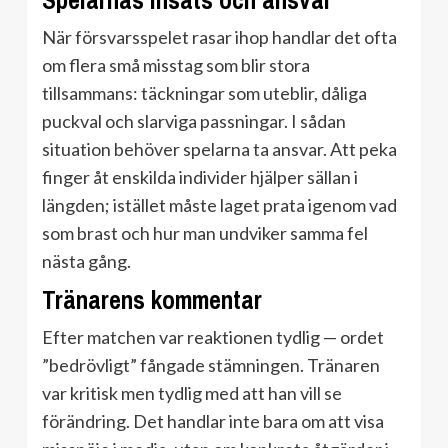
Spelarnas insats och ansvar
När försvarsspelet rasar ihop handlar det ofta
om flera små misstag som blir stora
tillsammans: täckningar som uteblir, dåliga
puckval och slarviga passningar. I sådan
situation behöver spelarna ta ansvar. Att peka
finger åt enskilda individer hjälper sällan i
längden; istället måste laget prata igenom vad
som brast och hur man undviker samma fel
nästa gång.
Tränarens kommentar
Efter matchen var reaktionen tydlig — ordet
”bedrövligt” fångade stämningen. Tränaren
var kritisk men tydlig med att han vill se
förändring. Det handlar inte bara om att visa