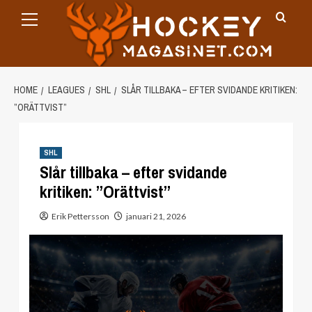
Primary
Skip
Menu
to
content
HOME
LEAGUES
SHL
SLÅR TILLBAKA – EFTER SVIDANDE KRITIKEN:
”ORÄTTVIST”
SHL
Slår tillbaka – efter svidande
kritiken: ”Orättvist”
Erik Pettersson
januari 21, 2026