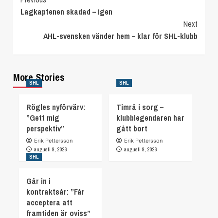
Continue
Lagkaptenen skadad – igen
Reading
Next
AHL-svensken vänder hem – klar för SHL-klubb
More Stories
SHL
SHL
Rögles nyförvärv:
Timrå i sorg –
”Gett mig
klubblegendaren har
perspektiv”
gått bort
Erik Pettersson
Erik Pettersson
augusti 9, 2026
augusti 9, 2026
SHL
Går in i
kontraktsår: ”Får
acceptera att
framtiden är oviss”