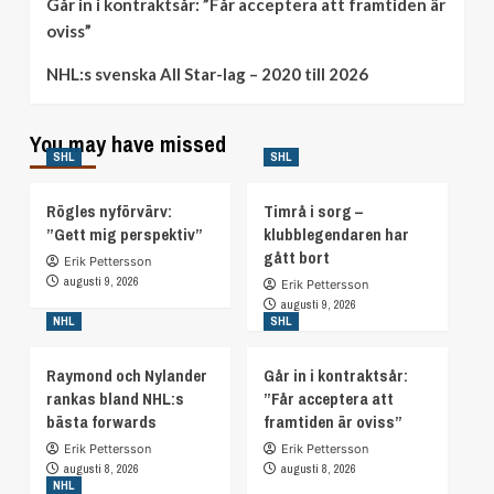
Går in i kontraktsår: ”Får acceptera att framtiden är
oviss”
NHL:s svenska All Star-lag – 2020 till 2026
You may have missed
SHL
SHL
Rögles nyförvärv:
Timrå i sorg –
”Gett mig perspektiv”
klubblegendaren har
gått bort
Erik Pettersson
augusti 9, 2026
Erik Pettersson
augusti 9, 2026
NHL
SHL
Raymond och Nylander
Går in i kontraktsår:
rankas bland NHL:s
”Får acceptera att
bästa forwards
framtiden är oviss”
Erik Pettersson
Erik Pettersson
augusti 8, 2026
augusti 8, 2026
NHL