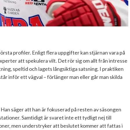
törsta profiler. Enligt flera uppgifter kan stjärnan vara på
erter att spekulera vilt. Det rör sig om allt från intresse
ning, speltid och lagets långsiktiga satsning. I praktiken
år inför ett vägval – förlänger man eller går man skilda
. Han säger att han är fokuserad på resten av säsongen
tationer. Samtidigt är svaret inte ett tydligt nej till
oner, men understryker att beslutet kommer att fattas i