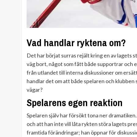
Vad handlar ryktena om?
Det har börjat surras rejält kring en av lagets s
väg bort, något som fått både supportrar och exp
från utlandet till interna diskussioner om ersätt
handlar det om att både spelaren och klubben st
vägar?
Spelarens egen reaktion
Spelaren själv har försökt tona ner dramatiken
och att han inte vill låta rykten störa lagets pres
framtida förändringar; han öppnar för diskussi