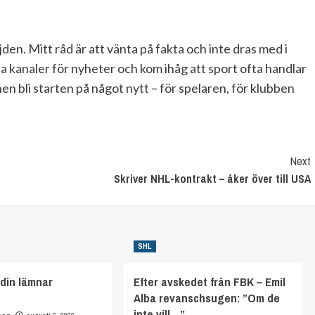
jden. Mitt råd är att vänta på fakta och inte dras med i
ella kanaler för nyheter och kom ihåg att sport ofta handlar
n bli starten på något nytt – för spelaren, för klubben
Next
Skriver NHL-kontrakt – åker över till USA
SHL
din lämnar
Efter avskedet från FBK – Emil
Alba revanschsugen: ”Om de
inte vill…”