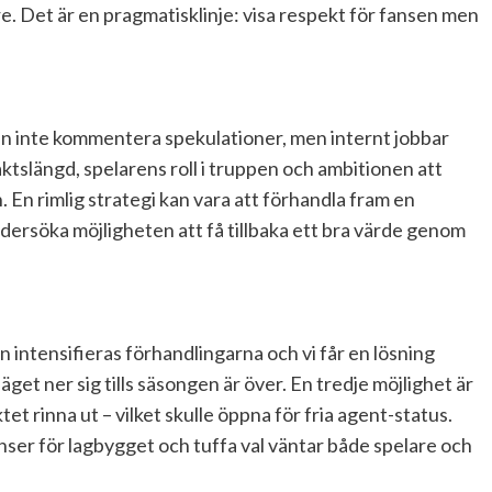
e. Det är en pragmatisklinje: visa respekt för fansen men
l man inte kommentera spekulationer, men internt jobbar
ktslängd, spelarens roll i truppen och ambitionen att
. En rimlig strategi kan vara att förhandla fram en
undersöka möjligheten att få tillbaka ett bra värde genom
intensifieras förhandlingarna och vi får en lösning
äget ner sig tills säsongen är över. En tredje möjlighet är
et rinna ut – vilket skulle öppna för fria agent-status.
nser för lagbygget och tuffa val väntar både spelare och