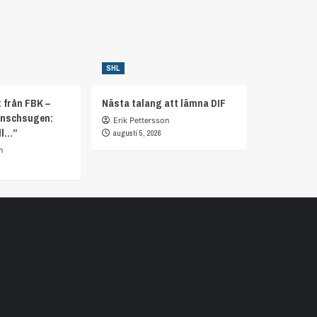
SHL
 från FBK –
Nästa talang att lämna DIF
anschsugen:
Erik Pettersson
ll…”
augusti 5, 2026
n