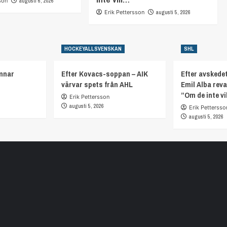
son
augusti 6, 2026
Erik Pettersson
augusti 5, 2026
HOCKEYALLSVENSKAN
SHL
mnar
Efter Kovacs-soppan – AIK
Efter avskedet
värvar spets från AHL
Emil Alba rev
”Om de inte vi
Erik Pettersson
augusti 5, 2026
Erik Pettersso
augusti 5, 2026