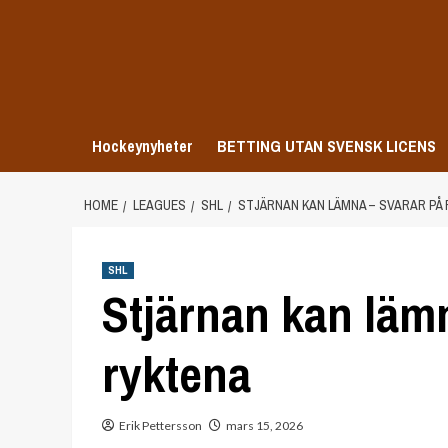
Skip
to
content
Hockeynyheter
BETTING UTAN SVENSK LICENS
HOME
LEAGUES
SHL
STJÄRNAN KAN LÄMNA – SVARAR PÅ
SHL
Stjärnan kan läm
ryktena
Erik Pettersson
mars 15, 2026