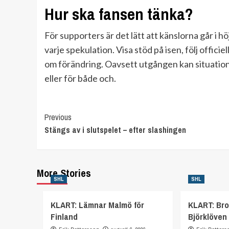
Hur ska fansen tänka?
För supporters är det lätt att känslorna går i hö
varje spekulation. Visa stöd på isen, följ offici
om förändring. Oavsett utgången kan situatione
eller för både och.
Continue
Previous
Stängs av i slutspelet – efter slashingen
Reading
More Stories
SHL
SHL
KLART: Lämnar Malmö för
KLART: Bro
Finland
Björklöven