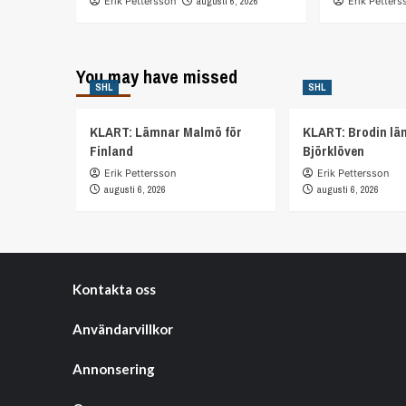
Erik Pettersson
augusti 6, 2026
Erik Petters
You may have missed
SHL
SHL
KLART: Lämnar Malmö för
KLART: Brodin lä
Finland
Björklöven
Erik Pettersson
Erik Pettersson
augusti 6, 2026
augusti 6, 2026
Kontakta oss
Användarvillkor
Annonsering