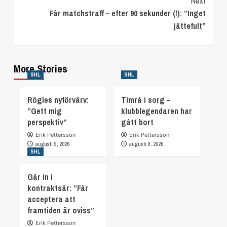
Next
Får matchstraff – efter 90 sekunder (!): ”Inget
jättefult”
More Stories
SHL
SHL
Rögles nyförvärv:
Timrå i sorg –
”Gett mig
klubblegendaren har
perspektiv”
gått bort
Erik Pettersson
Erik Pettersson
augusti 9, 2026
augusti 9, 2026
SHL
Går in i
kontraktsår: ”Får
acceptera att
framtiden är oviss”
Erik Pettersson