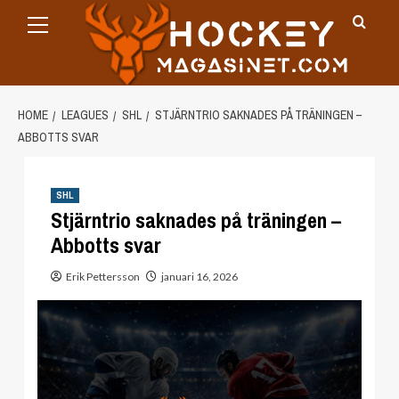
Primary
Skip
Menu
to
content
HOME
LEAGUES
SHL
STJÄRNTRIO SAKNADES PÅ TRÄNINGEN –
ABBOTTS SVAR
SHL
Stjärntrio saknades på träningen –
Abbotts svar
Erik Pettersson
januari 16, 2026