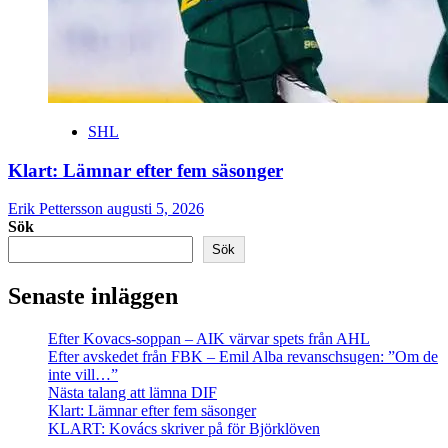
SHL
Klart: Lämnar efter fem säsonger
Erik Pettersson
augusti 5, 2026
Sök
Sök
Senaste inläggen
Efter Kovacs-soppan – AIK värvar spets från AHL
Efter avskedet från FBK – Emil Alba revanschsugen: ”Om de
inte vill…”
Nästa talang att lämna DIF
Klart: Lämnar efter fem säsonger
KLART: Kovács skriver på för Björklöven