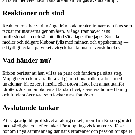
att ta ett medvetet beslut snarare än att tvingas avsluta abrupt.
Reaktioner och stöd
Reaktionerna har varit många från lagkamrater, tränare och fans som
tackar för insatserna genom åren. Många framhäver hans
professionalism och sätt att alltid sätta laget före jaget. Sociala
medier och tidigare klubbar fylls med minnen och uppskattning —
ett tydligt tecken på vilket avtryck han lämnar i svensk hockey.
Vad händer nu?
Erixon berättar att han vill ta en paus och fundera på nästa steg.
Möjligheterna kan vara flera: att gå in i tränarrollen, arbeta med
ungdomar, bli expert i media eller prova något helt annat utanför
idrotten. Just nu är planen att landa i livet, spendera tid med familj
och fundera över vad som lockar mest framöver.
Avslutande tankar
Att säga adjö till proffslivet är aldrig enkelt, men Tim Erixon gör det
med värdighet och eftertanke. Förhoppningsvis kommer vi få se
honom i nya sammanhang där hans erfarenhet och passion för spelet