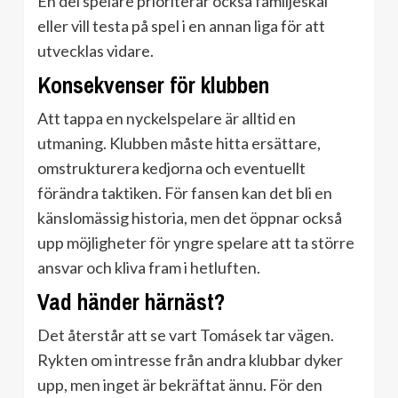
En del spelare prioriterar också familjeskäl
eller vill testa på spel i en annan liga för att
utvecklas vidare.
Konsekvenser för klubben
Att tappa en nyckelspelare är alltid en
utmaning. Klubben måste hitta ersättare,
omstrukturera kedjorna och eventuellt
förändra taktiken. För fansen kan det bli en
känslomässig historia, men det öppnar också
upp möjligheter för yngre spelare att ta större
ansvar och kliva fram i hetluften.
Vad händer härnäst?
Det återstår att se vart Tomásek tar vägen.
Rykten om intresse från andra klubbar dyker
upp, men inget är bekräftat ännu. För den