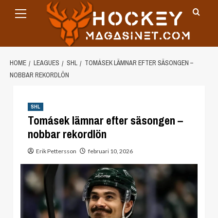
Primary
Skip
Menu
to
content
HOME
LEAGUES
SHL
TOMÁSEK LÄMNAR EFTER SÄSONGEN –
NOBBAR REKORDLÖN
SHL
Tomásek lämnar efter säsongen –
nobbar rekordlön
Erik Pettersson
februari 10, 2026