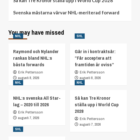
Så kan Tre Kronor ställa upp i World Cup 2028
Svenska mästarna värvar NHL-meriterad forward
You may have missed
NHL
SHL
Raymond och Nylander
Går in i kontraktsår:
rankas bland NHL:s
”Får acceptera att
bästa forwards
framtiden är oviss”
Erik Pettersson
Erik Pettersson
augusti 8, 2026
augusti 8, 2026
NHL
NHL
NHL:s svenska All Star-
Så kan Tre Kronor
lag – 2020 till 2026
ställa upp i World Cup
2028
Erik Pettersson
augusti 7, 2026
Erik Pettersson
augusti 7, 2026
SHL