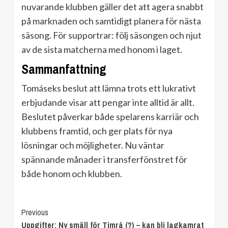
nuvarande klubben gäller det att agera snabbt
på marknaden och samtidigt planera för nästa
säsong. För supportrar: följ säsongen och njut
av de sista matcherna med honom i laget.
Sammanfattning
Tomáseks beslut att lämna trots ett lukrativt
erbjudande visar att pengar inte alltid är allt.
Beslutet påverkar både spelarens karriär och
klubbens framtid, och ger plats för nya
lösningar och möjligheter. Nu väntar
spännande månader i transferfönstret för
både honom och klubben.
Continue
Previous
Uppgifter: Ny smäll för Timrå (?) – kan bli lagkamrat