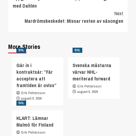
Reading
med Dahlén
Next
Mardrömsbeskedet: Missar resten av säsongen
More Stories
SHL
SHL
Går in i
Svenska mästarna
kontraktsår: ”Får
värvar NHL-
acceptera att
meriterad forward
framtiden är oviss”
Erik Pettersson
augusti 6, 2026
Erik Pettersson
augusti 8, 2026
SHL
KLART: Lämnar
Malmö för Finland
Erik Pettersson