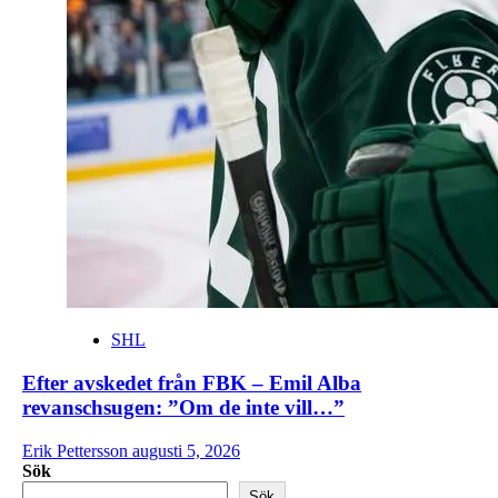
SHL
Efter avskedet från FBK – Emil Alba
revanschsugen: ”Om de inte vill…”
Erik Pettersson
augusti 5, 2026
Sök
Sök