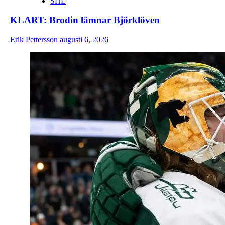
SHL
KLART: Brodin lämnar Björklöven
Erik Pettersson
augusti 6, 2026