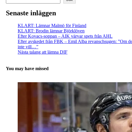
Senaste inläggen
KLART: Lämnar Malmö för Finland
KLART: Brodin lämnar Björklöven
Efter Kovacs-soppan – AIK värvar spets från AHL
Efter avskedet från FBK – Emil Alba revanschsugen: ”Om d
inte vill…”
Nästa talang att lämna DIF
You may have missed