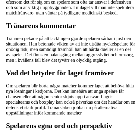
eftersom det rör sig om en spelare som ofta tar ansvar i defensiven
och som är viktig i uppbyggnaden. I nuläget vill man inte spekulera 
matchfrånvaro, utan väntar på tydligare medicinskt besked.
Tränarens kommentar
Tränaren pekade på att tacklingen gjorde spelaren sårbar i just den
situationen. Han betonade vikten av att inte utsätta nyckelspelare för
onödig risk, men samtidigt framhöll han att hårda dueller är en del
av spelet. Det finns en balansgång mellan aggressivitet och omsorg,
men i kvällens fall blev det tyvärr en olycklig utgång.
Vad det betyder för laget framöver
Om spelaren blir borta några matcher kommer laget att behöva hitta
nya lösningar i kedjorna. Det kan innebära att unga spelare får
chansen eller att någon senior skjuts upp i ansvar. Lagets
specialteams och boxplay kan också påverkas om det handlar om e
defensivt stark profil. Tränarstaben jobbar nu på alternativa
uppställningar inför kommande matcher.
Spelarens egna ord och perspektiv