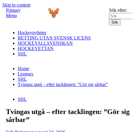
Skip to content
Primary
Sök efter:
Menu
Hockeynyheter
BETTING UTAN SVENSK LICENS
HOCKEYALLSVENSKAN
HOCKEYETTAN
SHL
Home
Leagues
SHL
Tvingas utgå – efter tacklingen: ”Gör sig sårbar”
SHL
Tvingas utgå – efter tacklingen: ”Gör sig
sårbar”