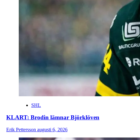
SHL
KLART: Brodin lämnar Björklöven
Erik Pettersson
augusti 6, 2026